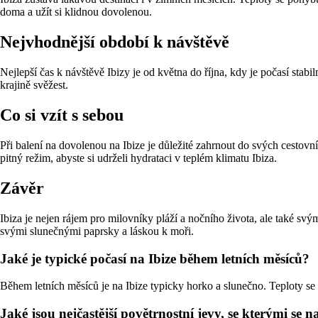
doma a užít si klidnou dovolenou.
Nejvhodnější období k návštěvě
Nejlepší čas k návštěvě Ibizy je od května do října, kdy je počasí stabil
krajině svěžest.
Co si vzít s sebou
Při balení na dovolenou na Ibize je důležité zahrnout do svých cestov
pitný režim, abyste si udrželi hydrataci v teplém klimatu Ibiza.
Závěr
Ibiza je nejen rájem pro milovníky pláží a nočního života, ale také s
svými slunečnými paprsky a láskou k moři.
Jaké je typické počasí na Ibize během letních měsíců?
Během letních měsíců je na Ibize typicky horko a slunečno. Teploty se
Jaké jsou nejčastější povětrnostní jevy, se kterými se 