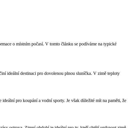
formace o místním počasí. V tomto článku se podíváme na typické
iní ideální destinaci pro dovolenou plnou sluníčka. V zimě teploty
 ideální pro koupání a vodní sporty. Je však důležité mít na paměti, že
sy ostrova. Zimní období je ideální pro ty, kteří chtějí uniknout zimě