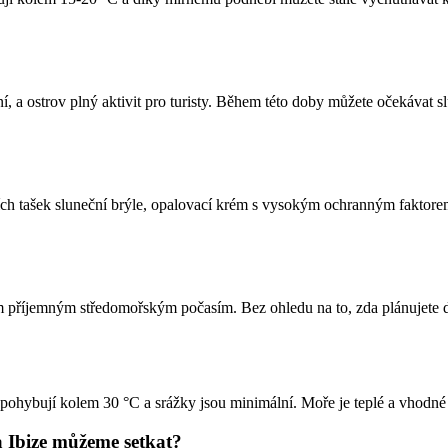
ní, a ostrov plný aktivit pro turisty. Během této doby můžete očekávat sl
ních tašek sluneční brýle, opalovací krém s vysokým ochranným faktore
vým příjemným středomořským počasím. Bez ohledu na to, zda plánujete 
 pohybují kolem 30 °C a srážky jsou minimální. Moře je teplé a vhodné
na Ibize můžeme setkat?