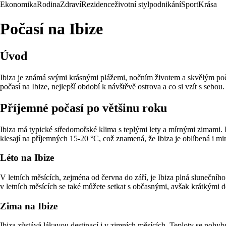
Ekonomika
Rodina
Zdraví
Rezidence
životní styl
podnikání
Sport
Krása
Počasí na Ibize
Úvod
Ibiza je známá svými krásnými plážemi, nočním životem a skvělým poča
počasí na Ibize, nejlepší období k návštěvě ostrova a co si vzít s sebou.
Příjemné počasí po většinu roku
Ibiza má typické středomořské klima s teplými lety a mírnými zimami. P
klesají na příjemných 15-20 °C, což znamená, že Ibiza je oblíbená i m
Léto na Ibize
V letních měsících, zejména od června do září, je Ibiza plná slunečního
v letních měsících se také můžete setkat s občasnými, avšak krátkými de
Zima na Ibize
Ibiza zůstává lákavou destinací i v zimních měsících. Teploty se pohyb