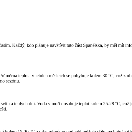
sím. Každý, kdo plánuje navštívit tuto část Španělska, by měl mít in
růměrná teplota v letních měsících se pohybuje kolem 30 °C, což z ní č
imo sezónu.
 svitu a teplých dní. Voda v moři dosahuje teplot kolem 25-28 °C, což je
šti.
ují kolem 15-20 °C a díky mírnému podnebí můžete stále vychutnávat krá