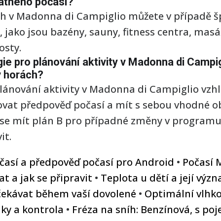
patného počasí?
ch v Madonna di Campiglio můžete v případě š
, jako jsou bazény, sauny, fitness centra, ma
osty.
egie pro plánování aktivity v Madonna di Camp
v horách?
 plánování aktivity v Madonna di Campiglio v
dovat předpověď počasí a mít s sebou vhodné o
e mít plán B pro případné změny v programu a 
it.
očasí a předpověď počasí pro Android
•
Počasí 
t a jak se připravit
•
Teplota u dětí a její vý
čekávat během vaší dovolené
•
Optimální vlhko
dky a kontrola
•
Fréza na sníh: Benzínová, s poj