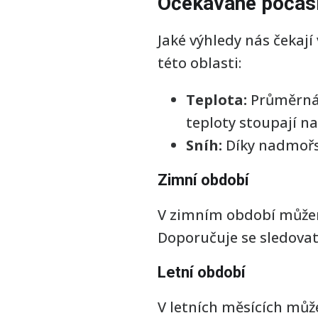
Očekávané počasí
Jaké výhledy nás čekaj
této oblasti:
Teplota:
Průměrná 
teploty stoupají na
Sníh:
Díky nadmořsk
Zimní období
V zimním období můžeme
Doporučuje se sledovat
Letní období
V letních měsících může