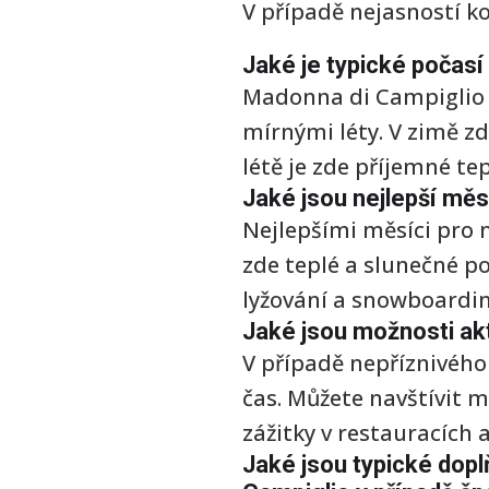
V případě nejasností k
Jaké je typické počasí
Madonna di Campiglio s
mírnými léty. V zimě z
létě je zde příjemné t
Jaké jsou nejlepší měs
Nejlepšími měsíci pro 
zde teplé a slunečné poč
lyžování a snowboardin
Jaké jsou možnosti akt
V případě nepříznivého
čas. Můžete navštívit 
zážitky v restauracích 
Jaké jsou typické dop