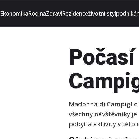
Ekonomika
Rodina
Zdraví
Rezidence
životní styl
podnikán
Počasí
Campig
Madonna di Campiglio je
všechny návštěvníky je 
pobyt a aktivity v této