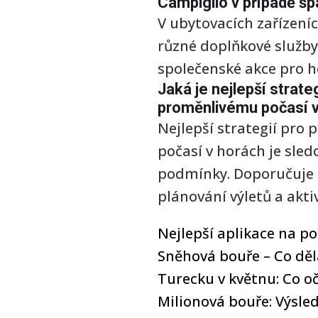
Campiglio v případě š
V ubytovacích zařízení
různé doplňkové služby
společenské akce pro h
Jaká je nejlepší strat
proměnlivému počasí 
Nejlepší strategií pro
počasí v horách je sle
podmínky. Doporučuje s
plánování výletů a aktiv
Nejlepší aplikace na p
Sněhová bouře – Co děla
Turecku v květnu: Co o
Milionová bouře: Výsle