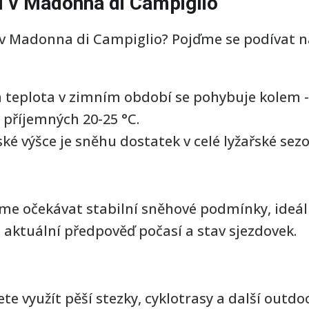
 v Madonna di Campiglio
í v Madonna di Campiglio? Pojďme se podívat n
teplota v zimním období se pohybuje kolem -
 příjemných 20-25 °C.
é výšce je sněhu dostatek v celé lyžařské sezo
 očekávat stabilní sněhové podmínky, ideáln
 aktuální předpověď počasí a stav sjezdovek.
te využít pěší stezky, cyklotrasy a další outdo