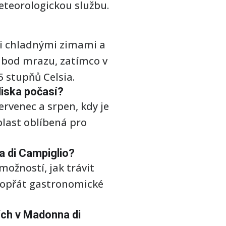
eteorologickou službu.
mi chladnými zimami a
d bod mrazu, zatímco v
 stupňů Celsia.
diska počasí?
rvenec a srpen, kdy je
oblast oblíbená pro
a di Campiglio?
ožností, jak trávit
 dopřát gastronomické
ích v Madonna di