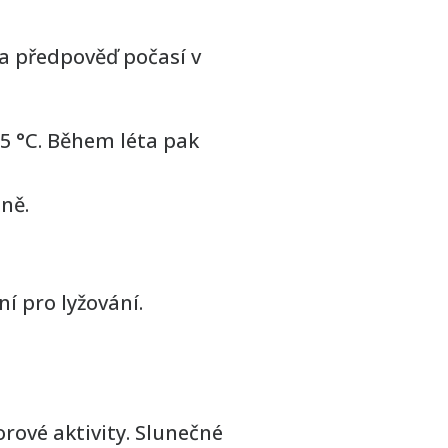
a předpověď počasí v
5 °C. Během léta pak
ně.
í pro lyžování.
orové aktivity. Slunečné