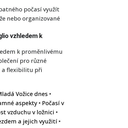
patného počasí využít
sáže nebo organizované
iglio vzhledem k
zhledem k proměnlivému
blečení pro různé
flexibilitu při
Mladá Vožice dnes
•
znamné aspekty
•
Počasí v
st vzduchu v ložnici
•
ezdem a jejich využití
•