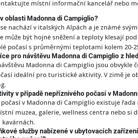
ontaktujte místní informační kancelář nebo m
 v oblasti Madonna di Campiglio?
e nachází v italských Alpách a je známé svý
de může být hojné sněžení a teploty klesají po
eplé počasí s průměrnými teplotami kolem 20-25
íce pro návštěvu Madonna di Campiglio z hle
návštěvu Madonna di Campiglio jsou obvykle če
así ideální pro turistické aktivity. V zimě je 
g.
ivity v případě nepříznivého počasí v Madonn
 počasí v Madonna di Campiglio existuje řada m
místní muzea, galerie, wellness centra nebo si
a kavárnách.
lňkové služby nabízené v ubytovacích zařízen