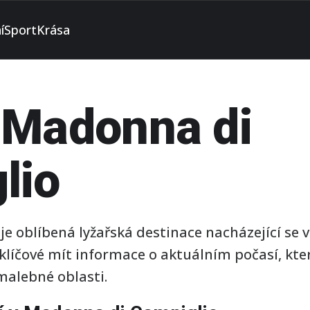
í
Sport
Krása
 Madonna di
lio
 oblíbená lyžařská destinace nacházející se v 
klíčové mít informace o aktuálním počasí, kter
 malebné oblasti.