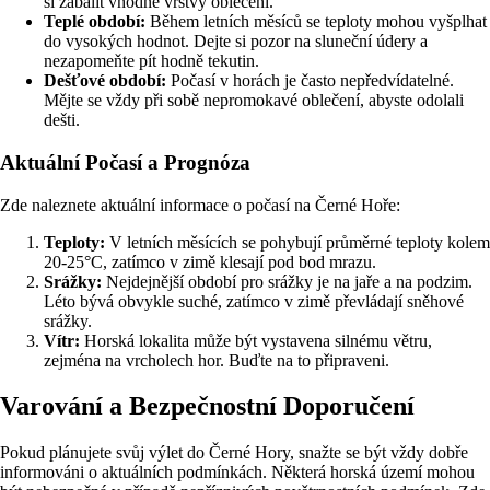
si zabalit vhodné vrstvy oblečení.
Teplé období:
Během letních měsíců se teploty mohou vyšplhat
do vysokých hodnot. Dejte si pozor na sluneční údery a
nezapomeňte pít hodně tekutin.
Dešťové období:
Počasí v horách je často nepředvídatelné.
Mějte se vždy při sobě nepromokavé oblečení, abyste odolali
dešti.
Aktuální Počasí a Prognóza
Zde naleznete aktuální informace o počasí na Černé Hoře:
Teploty:
V letních měsících se pohybují průměrné teploty kolem
20-25°C, zatímco v zimě klesají pod bod mrazu.
Srážky:
Nejdejnější období pro srážky je na jaře a na podzim.
Léto bývá obvykle suché, zatímco v zimě převládají sněhové
srážky.
Vítr:
Horská lokalita může být vystavena silnému větru,
zejména na vrcholech hor. Buďte na to připraveni.
Varování a Bezpečnostní Doporučení
Pokud plánujete svůj výlet do Černé Hory, snažte se být vždy dobře
informováni o aktuálních podmínkách. Některá horská území mohou