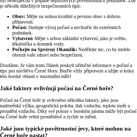
být nebezpečná v případě nepříznivých povětrnostních podmínek. Zde
je několik důležitých bezpečnostních tipů:
Obuv:
Mějte na nohou kvalitní a pevnou obuv s dobrou
přilnavostí.
Počasí:
Sledujte vývoj počasí a nechoďte do extrémních
podmínek.
Vybavení:
Mějte s sebou základní vybavení, jako je světlo,
lékárnička a dostatek vody.
Počkejte na Správný Okamžik:
Nedělejte nic, co by mohlo
ohrozit vaše zdraví nebo bezpečnost.
Doufáme, že vám tento článek poskytl užitečné informace o počasí a
tipy pro návštěvu Černé Hory. Buďte vždy připraveni a užijte si krásy
této horské oblasti v maximální míře!
Jaké faktory ovlivňují počasí na Černé hoře?
Počasí na Černé hoře je ovlivněno několika faktory, jako jsou
nadmořská výška, geografická poloha, tlak vzduchu, teplota moře a
proudění vzduchu. Díky své poloze v horském pásmu může být počasí
na Černé hoře velmi proměnlivé a rychle se měnit.
Jaké jsou typické povětrnostní jevy, které mohou na
Černé hoře nastat?