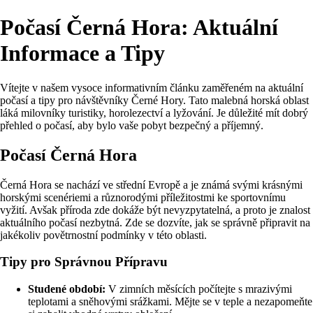
Počasí Černá Hora: Aktuální
Informace a Tipy
Vítejte v našem vysoce informativním článku zaměřeném na aktuální
počasí a tipy pro návštěvníky Černé Hory. Tato malebná horská oblast
láká milovníky turistiky, horolezectví a lyžování. Je důležité mít dobrý
přehled o počasí, aby bylo vaše pobyt bezpečný a příjemný.
Počasí Černá Hora
Černá Hora se nachází ve střední Evropě a je známá svými krásnými
horskými scenériemi a různorodými příležitostmi ke sportovnímu
vyžití. Avšak příroda zde dokáže být nevyzpytatelná, a proto je znalost
aktuálního počasí nezbytná. Zde se dozvíte, jak se správně připravit na
jakékoliv povětrnostní podmínky v této oblasti.
Tipy pro Správnou Přípravu
Studené období:
V zimních měsících počítejte s mrazivými
teplotami a sněhovými srážkami. Mějte se v teple a nezapomeňte