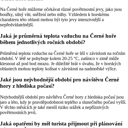
Na Černé hoře můžeme očekávat různé povětrnostní jevy, jako jsou
bouřky, silný vítr, sněžení nebo mlhy. Vzhledem k horskému
charakteru této oblasti mohou být tyto jevy intenzivnější a
nepředvídatelnější.
Jaká je průměrná teplota vzduchu na Černé hoře
během jednotlivých ročních období?
Průměrná teplota vzduchu na Černé hoře se liší v závislosti na ročním
období. V létě se pohybuje kolem 20-25 °C, zatímco v zimě může
klesnout až pod bod mrazu. Je důležité brát v úvahu, že v horských
oblastech mohou teploty kolísat v závislosti na nadmořské výšce.
Jaké jsou nejvhodnější období pro návštěvu Černé
hory z hlediska počasí?
Nejvhodnější období pro návštěvu Černé hory z hlediska počasí jsou
jaro a léto, kdy je pravděpodobnost teplého a slunečného počasí vyšší.
V těchto měsících je také menší riziko srážek a nepříznivých
povětrnostních jevů.
Jaká opatření by měl turista přijmout při plánování