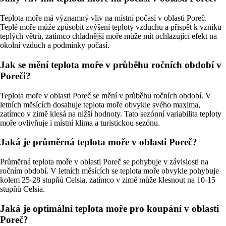
Teplota moře má významný vliv na místní počasí v oblasti Poreč.
Teplé moře může způsobit zvýšení teploty vzduchu a přispět k vzniku
teplých větrů, zatímco chladnější moře může mít ochlazující efekt na
okolní vzduch a podmínky počasí.
Jak se mění teplota moře v průběhu ročních období v
Poreči?
Teplota moře v oblasti Poreč se mění v průběhu ročních období. V
letních měsících dosahuje teplota moře obvykle svého maxima,
zatímco v zimě klesá na nižší hodnoty. Tato sezónní variabilita teploty
moře ovlivňuje i místní klima a turistickou sezónu.
Jaká je průměrná teplota moře v oblasti Poreč?
Průměrná teplota moře v oblasti Poreč se pohybuje v závislosti na
ročním období. V letních měsících se teplota moře obvykle pohybuje
kolem 25-28 stupňů Celsia, zatímco v zimě může klesnout na 10-15
stupňů Celsia.
Jaká je optimální teplota moře pro koupání v oblasti
Poreč?