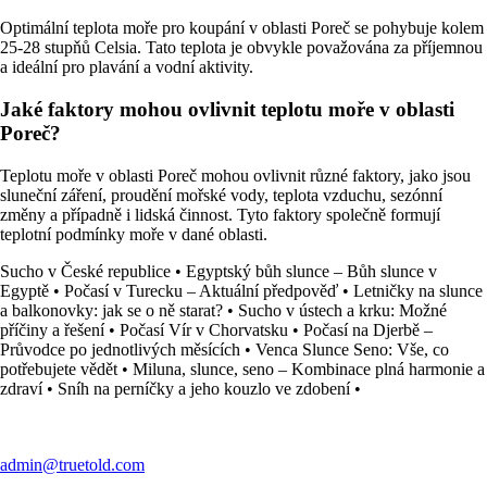
Optimální teplota moře pro koupání v oblasti Poreč se pohybuje kolem
25-28 stupňů Celsia. Tato teplota je obvykle považována za příjemnou
a ideální pro plavání a vodní aktivity.
Jaké faktory mohou ovlivnit teplotu moře v oblasti
Poreč?
Teplotu moře v oblasti Poreč mohou ovlivnit různé faktory, jako jsou
sluneční záření, proudění mořské vody, teplota vzduchu, sezónní
změny a případně i lidská činnost. Tyto faktory společně formují
teplotní podmínky moře v dané oblasti.
Sucho v České republice
•
Egyptský bůh slunce – Bůh slunce v
Egyptě
•
Počasí v Turecku – Aktuální předpověď
•
Letničky na slunce
a balkonovky: jak se o ně starat?
•
Sucho v ústech a krku: Možné
příčiny a řešení
•
Počasí Vír v Chorvatsku
•
Počasí na Djerbě –
Průvodce po jednotlivých měsících
•
Venca Slunce Seno: Vše, co
potřebujete vědět
•
Miluna, slunce, seno – Kombinace plná harmonie a
zdraví
•
Sníh na perníčky a jeho kouzlo ve zdobení
•
admin@truetold.com