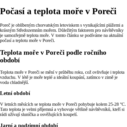
Počasí a teplota moře v Poreči
Poreč je oblíbeným chorvatským letoviskem s vynikajícími plážemi a
krásným Středozemním mořem. Důležitým faktorem pro návštěvníky
je samozřejmě teplota moře. V tomto článku se podíváme na aktuální
počasí a teplotu moře v Poreči.
Teplota moře v Poreči podle ročního
období
Teplota moře v Poreči se mění v průběhu roku, což ovlivňuje i teplota
vzduchu. V létě je moře teplé a ideální koupání, zatímco v zimě je
voda chladnější.
Letní období
V letních měsících se teplota moře v Poreči pohybuje kolem 25-28 °C.
Tato teplota je velmi příjemná a vyhovuje většině návštěvníků, kteří si
rádi užívají sluníčka a osvěžujících koupelí.
Jarní a podzimní období