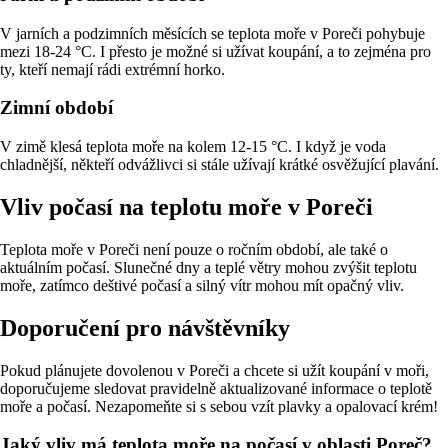
V jarních a podzimních měsících se teplota moře v Poreči pohybuje
mezi 18-24 °C. I přesto je možné si užívat koupání, a to zejména pro
ty, kteří nemají rádi extrémní horko.
Zimní období
V zimě klesá teplota moře na kolem 12-15 °C. I když je voda
chladnější, někteří odvážlivci si stále užívají krátké osvěžující plavání.
Vliv počasí na teplotu moře v Poreči
Teplota moře v Poreči není pouze o ročním období, ale také o
aktuálním počasí. Slunečné dny a teplé větry mohou zvýšit teplotu
moře, zatímco deštivé počasí a silný vítr mohou mít opačný vliv.
Doporučení pro návštěvníky
Pokud plánujete dovolenou v Poreči a chcete si užít koupání v moři,
doporučujeme sledovat pravidelně aktualizované informace o teplotě
moře a počasí. Nezapomeňte si s sebou vzít plavky a opalovací krém!
Jaký vliv má teplota moře na počasí v oblasti Poreč?