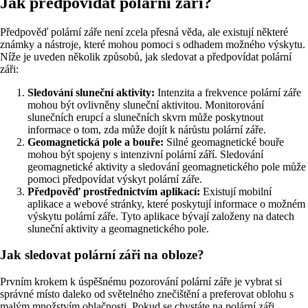
Jak předpovídat polární záři?
Předpověď polární záře není zcela přesná věda, ale existují některé
známky a nástroje, které mohou pomoci s odhadem možného výskytu.
Níže je uveden několik způsobů, jak sledovat a předpovídat polární
záři:
Sledování sluneční aktivity:
Intenzita a frekvence polární záře
mohou být ovlivněny sluneční aktivitou. Monitorování
slunečních erupcí a slunečních skvrn může poskytnout
informace o tom, zda může dojít k nárůstu polární záře.
Geomagnetická pole a bouře:
Silné geomagnetické bouře
mohou být spojeny s intenzivní polární září. Sledování
geomagnetické aktivity a sledování geomagnetického pole může
pomoci předpovídat výskyt polární záře.
Předpověď prostřednictvím aplikací:
Existují mobilní
aplikace a webové stránky, které poskytují informace o možném
výskytu polární záře. Tyto aplikace bývají založeny na datech
sluneční aktivity a geomagnetického pole.
Jak sledovat polární záři na obloze?
Prvním krokem k úspěšnému pozorování polární záře je vybrat si
správné místo daleko od světelného znečištění a preferovat oblohu s
malým množstvím oblačnosti. Pokud se chystáte na polární záři