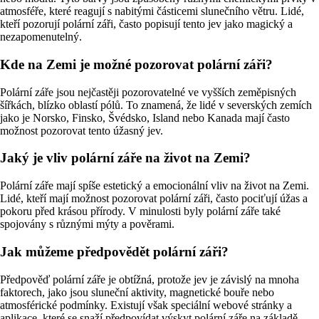
atmosféře, které reagují s nabitými částicemi slunečního větru. Lidé,
kteří pozorují polární záři, často popisují tento jev jako magický a
nezapomenutelný.
Kde na Zemi je možné pozorovat polární záři?
Polární záře jsou nejčastěji pozorovatelné ve vyšších zeměpisných
šířkách, blízko oblastí pólů. To znamená, že lidé v severských zemích
jako je Norsko, Finsko, Švédsko, Island nebo Kanada mají často
možnost pozorovat tento úžasný jev.
Jaký je vliv polární záře na život na Zemi?
Polární záře mají spíše estetický a emocionální vliv na život na Zemi.
Lidé, kteří mají možnost pozorovat polární záři, často pociťují úžas a
pokoru před krásou přírody. V minulosti byly polární záře také
spojovány s různými mýty a pověrami.
Jak můžeme předpovědět polární záři?
Předpověď polární záře je obtížná, protože jev je závislý na mnoha
faktorech, jako jsou sluneční aktivity, magnetické bouře nebo
atmosférické podmínky. Existují však speciální webové stránky a
aplikace, které se snaží předpovídat výskyt polární záře na základě