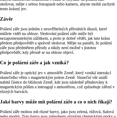
sledovat, mějte s sebou fotoaparát nebo kameru, abyste mohli zachytit
tento krásný jev.
Závěr
Polární záře jsou jedním z neuvěřitelných přírodních úkazů, které
můžete vidět na obloze. Sledování polární záře může být
nezapomenutelným zážitkem, a proto je dobré vědět, jak tuto krásu
předem předpovědět a správně sledovat. Mějte na paměti, že polární
záře jsou předmětem přírody a nikdy není možné s jistotou
předpovědět, kdy přesně se na obloze objeví.
Co je polární záře a jak vzniká?
Polární záře je optický jev v atmosféře Země, který vzniká interakcí
slunečního větru s magnetickým polem Země. Sluneční vítr unáší
nabitá částice do blízkosti Země, kde jsou následně přitahovány k
magnetickým pólům a interagují s atmosférou, což způsobuje záření v
různých barvách.
Jaké barvy může mít polární záře a co o nich říkají?
Polární záře mohou mít různé barvy, jako jsou zelená, růžová, fialová
nebo modrá. Tyto barvy jsou způsobeny různými chemickými prvky v