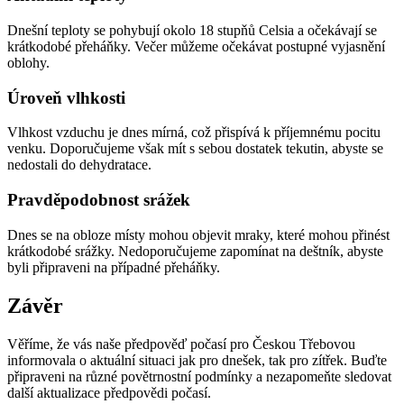
Dnešní teploty se pohybují okolo 18 stupňů Celsia a očekávají se
krátkodobé přeháňky. Večer můžeme očekávat postupné vyjasnění
oblohy.
Úroveň vlhkosti
Vlhkost vzduchu je dnes mírná, což přispívá k příjemnému pocitu
venku. Doporučujeme však mít s sebou dostatek tekutin, abyste se
nedostali do dehydratace.
Pravděpodobnost srážek
Dnes se na obloze místy mohou objevit mraky, které mohou přinést
krátkodobé srážky. Nedoporučujeme zapomínat na deštník, abyste
byli připraveni na případné přeháňky.
Závěr
Věříme, že vás naše předpověď počasí pro Českou Třebovou
informovala o aktuální situaci jak pro dnešek, tak pro zítřek. Buďte
připraveni na různé povětrnostní podmínky a nezapomeňte sledovat
další aktualizace předpovědi počasí.