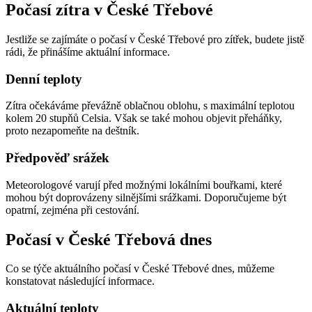
Počasí zítra v České Třebové
Jestliže se zajímáte o počasí v České Třebové pro zítřek, budete jistě
rádi, že přinášíme aktuální informace.
Denní teploty
Zítra očekáváme převážně oblačnou oblohu, s maximální teplotou
kolem 20 stupňů Celsia. Však se také mohou objevit přeháňky,
proto nezapomeňte na deštník.
Předpověď srážek
Meteorologové varují před možnými lokálními bouřkami, které
mohou být doprovázeny silnějšími srážkami. Doporučujeme být
opatrní, zejména při cestování.
Počasí v České Třebová dnes
Co se týče aktuálního počasí v České Třebové dnes, můžeme
konstatovat následující informace.
Aktuální teploty