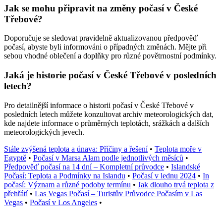
Jak se mohu připravit na změny počasí v České
Třebové?
Doporučuje se sledovat pravidelně aktualizovanou předpověď
počasí, abyste byli informováni o případných změnách. Mějte při
sebou vhodné oblečení a doplňky pro různé povětrnostní podmínky.
Jaká je historie počasí v České Třebové v posledních
letech?
Pro detailnější informace o historii počasí v České Třebové v
posledních letech můžete konzultovat archiv meteorologických dat,
kde najdete informace o průměrných teplotách, srážkách a dalších
meteorologických jevech.
Stále zvýšená teplota a únava: Příčiny a řešení
•
Teplota moře v
Egyptě
•
Počasí v Marsa Alam podle jednotlivých měsíců
•
Předpověď počasí na 14 dní – Kompletní průvodce
•
Islandské
Počasí: Teplota a Podmínky na Islandu
•
Počasí v lednu 2024
•
In
počasí: Význam a různé podoby termínu
•
Jak dlouho trvá teplota z
přehřátí
•
Las Vegas Počasí – Turistův Průvodce Počasím v Las
Vegas
•
Počasí v Los Angeles
•