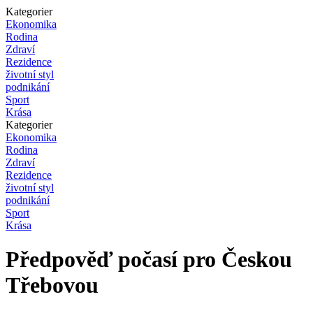
Kategorier
Ekonomika
Rodina
Zdraví
Rezidence
životní styl
podnikání
Sport
Krása
Kategorier
Ekonomika
Rodina
Zdraví
Rezidence
životní styl
podnikání
Sport
Krása
Předpověď počasí pro Českou
Třebovou