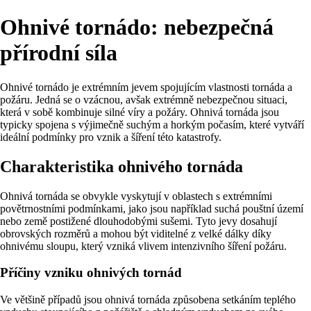
Ohnivé tornádo: nebezpečná
přírodní síla
Ohnivé tornádo je extrémním jevem spojujícím vlastnosti tornáda a
požáru. Jedná se o vzácnou, avšak extrémně nebezpečnou situaci,
která v sobě kombinuje silné víry a požáry. Ohnivá tornáda jsou
typicky spojena s výjimečně suchým a horkým počasím, které vytváří
ideální podmínky pro vznik a šíření této katastrofy.
Charakteristika ohnivého tornáda
Ohnivá tornáda se obvykle vyskytují v oblastech s extrémními
povětrnostními podmínkami, jako jsou například suchá pouštní území
nebo země postižené dlouhodobými sušemi. Tyto jevy dosahují
obrovských rozměrů a mohou být viditelné z velké dálky díky
ohnivému sloupu, který vzniká vlivem intenzivního šíření požáru.
Příčiny vzniku ohnivých tornád
Ve většině případů jsou ohnivá tornáda způsobena setkáním teplého