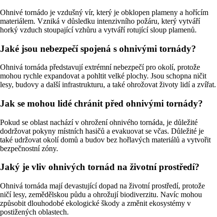
Ohnivé tornádo je vzdušný vír, který je obklopen plameny a hořícím
materiálem. Vzniká v důsledku intenzivního požáru, který vytváří
horký vzduch stoupající vzhůru a vytváří rotující sloup plamenů.
Jaké jsou nebezpečí spojená s ohnivými tornády?
Ohnivá tornáda představují extrémní nebezpečí pro okolí, protože
mohou rychle expandovat a pohltit velké plochy. Jsou schopna ničit
lesy, budovy a další infrastrukturu, a také ohrožovat životy lidí a zvířat.
Jak se mohou lidé chránit před ohnivými tornády?
Pokud se oblast nachází v ohrožení ohnivého tornáda, je důležité
dodržovat pokyny místních hasičů a evakuovat se včas. Důležité je
také udržovat okolí domů a budov bez hořlavých materiálů a vytvořit
bezpečnostní zóny.
Jaký je vliv ohnivých tornád na životní prostředí?
Ohnivá tornáda mají devastující dopad na životní prostředí, protože
ničí lesy, zemědělskou půdu a ohrožují biodiverzitu. Navíc mohou
způsobit dlouhodobé ekologické škody a změnit ekosystémy v
postižených oblastech.