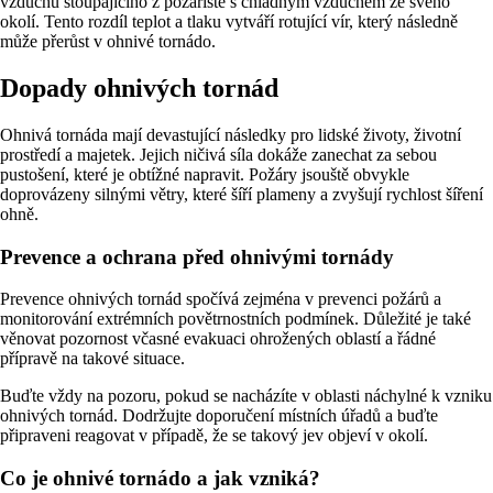
vzduchu stoupajícího z požářiště s chladným vzduchem ze svého
okolí. Tento rozdíl teplot a tlaku vytváří rotující vír, který následně
může přerůst v ohnivé tornádo.
Dopady ohnivých tornád
Ohnivá tornáda mají devastující následky pro lidské životy, životní
prostředí a majetek. Jejich ničivá síla dokáže zanechat za sebou
pustošení, které je obtížné napravit. Požáry jsouště obvykle
doprovázeny silnými větry, které šíří plameny a zvyšují rychlost šíření
ohně.
Prevence a ochrana před ohnivými tornády
Prevence ohnivých tornád spočívá zejména v prevenci požárů a
monitorování extrémních povětrnostních podmínek. Důležité je také
věnovat pozornost včasné evakuaci ohrožených oblastí a řádné
přípravě na takové situace.
Buďte vždy na pozoru, pokud se nacházíte v oblasti náchylné k vzniku
ohnivých tornád. Dodržujte doporučení místních úřadů a buďte
připraveni reagovat v případě, že se takový jev objeví v okolí.
Co je ohnivé tornádo a jak vzniká?