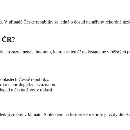
asti. V případě České republiky se jedná o dosud naměřený rekordně ní
 v ČR?
toletí a zaznamenala hodnotu, kterou se téměř nedostaneme v běžných p
 oblastech České republiky.
orii meteorologických záznamů.
opad měla na život v oblasti.
edují změny v klimatu. S ohledem na historické rekordy je vždy důleži