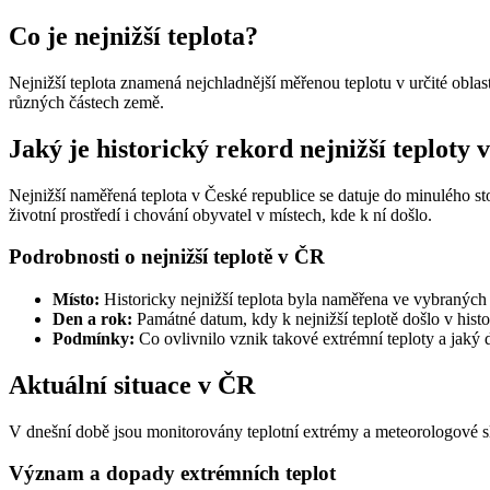
Co je nejnižší teplota?
Nejnižší teplota znamená nejchladnější měřenou teplotu v určité obl
různých částech země.
Jaký je historický rekord nejnižší teploty
Nejnižší naměřená teplota v České republice se datuje do minulého s
životní prostředí i chování obyvatel v místech, kde k ní došlo.
Podrobnosti o nejnižší teplotě v ČR
Místo:
Historicky nejnižší teplota byla naměřena ve vybraných
Den a rok:
Památné datum, kdy k nejnižší teplotě došlo v hist
Podmínky:
Co ovlivnilo vznik takové extrémní teploty a jaký d
Aktuální situace v ČR
V dnešní době jsou monitorovány teplotní extrémy a meteorologové sl
Význam a dopady extrémních teplot