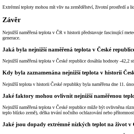
Extrémní teploty mohou mít vliv na zemědělství, životní prostředí a l
Závěr
Nejnižší naměřená teplota v ČR v historii představuje fascinující met
generace.
Jaká byla nejnižší naměřená teplota v České republic
Nejnižší naměřená teplota v České republice dosáhla hodnoty -42,2 
Kdy byla zaznamenána nejnižší teplota v historii Čes
Nejnižší teplota v historii České republiky byla naměřena dne 11. ún
Jaké faktory mohou ovlivnit nejnižší naměřenou tepl
Nejnižší naměřená teplota v České republice může být ovlivněna různý
teplo blízko země), délka trvání nočního ochlazování nebo přítomnos
Jaké jsou dopady extrémně nízkých teplot na život v 