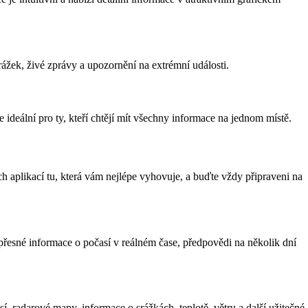
rážek, živé zprávy a upozornění na extrémní události.
e ideální pro ty, kteří chtějí mít všechny informace na jednom místě.
ch aplikací tu, která vám nejlépe vyhovuje, a buďte vždy připraveni na
řesné informace o počasí v reálném čase, předpovědi na několik dní
, radarové mapy, informace o srážkách, teplotě, větru a další užitečné