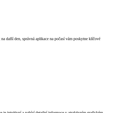
ut na další den, správná aplikace na počasí vám poskytne klíčové
 je intuitivní a nabízí detailní informace v atraktivním grafickém