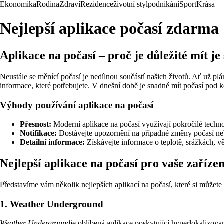
Ekonomika
Rodina
Zdraví
Rezidence
životní styl
podnikání
Sport
Krása
Nejlepší aplikace počasí zdarma
Aplikace na počasí – proč je důležité mít je 
Neustále se měnící počasí je nedílnou součástí našich životů. Ať už plá
informace, které potřebujete. V dnešní době je snadné mít počasí pod k
Výhody používání aplikace na počasí
Přesnost:
Moderní aplikace na počasí využívají pokročilé techno
Notifikace:
Dostávejte upozornění na případné změny počasí ne
Detailní informace:
Získávejte informace o teplotě, srážkách, vě
Nejlepší aplikace na počasí pro vaše zařízen
Představíme vám několik nejlepších aplikací na počasí, které si můžete
1. Weather Underground
Weather Underground
je oblíbená aplikace poskytující hyperlokalizovan