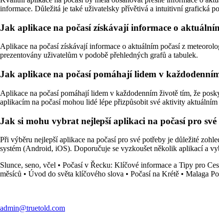
informace. Důležitá je také uživatelsky přívětivá a intuitivní grafická p
Jak aplikace na počasí získávají informace o aktuální
Aplikace na počasí získávají informace o aktuálním počasí z meteorolo
prezentovány uživatelům v podobě přehledných grafů a tabulek.
Jak aplikace na počasí pomáhají lidem v každodenním
Aplikace na počasí pomáhají lidem v každodenním životě tím, že poskyt
aplikacím na počasí mohou lidé lépe přizpůsobit své aktivity aktuáln
Jak si mohu vybrat nejlepší aplikaci na počasí pro své
Při výběru nejlepší aplikace na počasí pro své potřeby je důležité zohl
systém (Android, iOS). Doporučuje se vyzkoušet několik aplikací a vyb
Slunce, seno, včel
•
Počasí v Řecku: Klíčové informace a Tipy pro Ces
měsíců
•
Úvod do světa klíčového slova
•
Počasí na Krétě
•
Malaga Po
admin@truetold.com