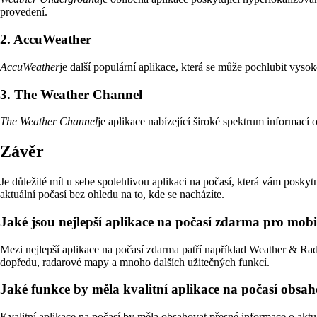
provedení.
2. AccuWeather
AccuWeather
je další populární aplikace, která se může pochlubit vys
3. The Weather Channel
The Weather Channel
je aplikace nabízející široké spektrum informací 
Závěr
Je důležité mít u sebe spolehlivou aplikaci na počasí, která vám poskyt
aktuální počasí bez ohledu na to, kde se nacházíte.
Jaké jsou nejlepší aplikace na počasí zdarma pro mobi
Mezi nejlepší aplikace na počasí zdarma patří například Weather & Ra
dopředu, radarové mapy a mnoho dalších užitečných funkcí.
Jaké funkce by měla kvalitní aplikace na počasí obsa
Kvalitní aplikace na počasí by měla obsahovat přesné informace o aktuá