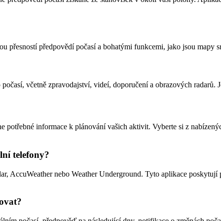
okou přesností předpovědí počasí a bohatými funkcemi, jako jsou mapy s
o počasí, včetně zpravodajství, videí, doporučení a obrazových radarů. J
ne potřebné informace k plánování vašich aktivit. Vyberte si z nabízený
lní telefony?
dar, AccuWeather nebo Weather Underground. Tyto aplikace poskytují p
hovat?
lním počasí, předpověď na následující dny, notifikace o změnách počasí