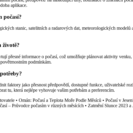
odoba aplikace.
m počasí?
gických stanic, satelitních a radarových dat, meteorologických modelů 
 životě?
ují přesné informace o počasí, což umožňuje plánovat aktivity venku, 
ím povětrnostním podmínkám.
 potřeby?
ednit faktory jako přesnost předpovědí, dostupné funkce, uživatelské ro
rat tu, která nejlépe vyhovuje vašim potřebám a preferencím.
tovatele
•
Omán: Počasí a Teplota Moře Podle Měsíců
•
Počasí v Jesen
časí – Průvodce počasím v různých měsících
•
Zatmění Slunce 2023 