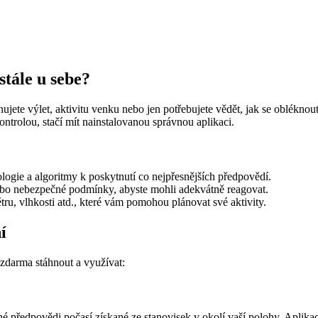
stále u sebe?
nujete výlet, aktivitu venku nebo jen potřebujete vědět, jak se oblékno
ontrolou, stačí mít nainstalovanou správnou aplikaci.
logie a algoritmy k poskytnutí co nejpřesnějších předpovědí.
bo nebezpečné podmínky, abyste mohli adekvátně reagovat.
tru, vlhkosti atd., které vám pomohou plánovat své aktivity.
í
 zdarma stáhnout a využívat:
é předpovědi počasí získané ze stanovisek v okolí vaší polohy. Aplikace