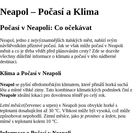
Neapol – Počasí a Klima
Počasí v Neapoli: Co očekávat
Neapol, jedno z nejvýznamnějších italských měst, nabízí svým
návštěvníkům příznivé počasí. Jak se však může počasí v Neapoli
měnit a co je třeba vědět před plánováním cesty? Zde se dozvíte
všechny důležité informace o klimatu a počasí v této nádherné
destinaci.
Klima a Počasí v Neapoli
Neapol
se pyšní středomořským klimatem, které přináší horká suchá
léta a mírné vlhké zimy. Tato kombinace klimatických podmínek činí z
Neapole
ideální lokaci pro dovolenou téměř po celý rok.
Letní měsíce
(červenec a srpen) v Neapoli jsou obvykle horké s
teplotami dosahujícími až 30 °C. Vlhkost může být vysoká, což může
způsobovat nepohodlí. Zimní měsíce, jako je
prosinec a leden
, jsou
mírné s teplotami kolem 10 °C.
Informace o Počasí v Neapoli