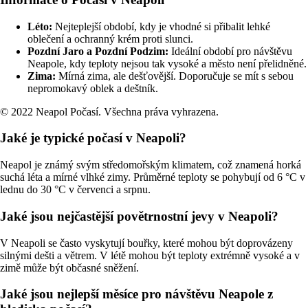
Léto:
Nejteplejší období, kdy je vhodné si přibalit lehké
oblečení a ochranný krém proti slunci.
Pozdní Jaro a Pozdní Podzim:
Ideální období pro návštěvu
Neapole, kdy teploty nejsou tak vysoké a město není přelidněné.
Zima:
Mírná zima, ale dešťovější. Doporučuje se mít s sebou
nepromokavý oblek a deštník.
© 2022 Neapol Počasí. Všechna práva vyhrazena.
Jaké je typické počasí v Neapoli?
Neapol je známý svým středomořským klimatem, což znamená horká
suchá léta a mírné vlhké zimy. Průměrné teploty se pohybují od 6 °C v
lednu do 30 °C v červenci a srpnu.
Jaké jsou nejčastější povětrnostní jevy v Neapoli?
V Neapoli se často vyskytují bouřky, které mohou být doprovázeny
silnými dešti a větrem. V létě mohou být teploty extrémně vysoké a v
zimě může být občasné sněžení.
Jaké jsou nejlepší měsíce pro návštěvu Neapole z