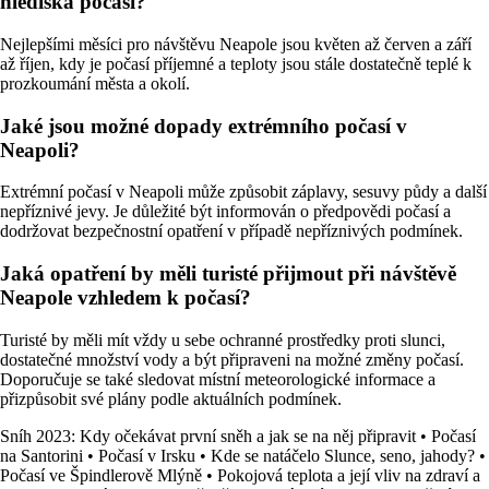
hlediska počasí?
Nejlepšími měsíci pro návštěvu Neapole jsou květen až červen a září
až říjen, kdy je počasí příjemné a teploty jsou stále dostatečně teplé k
prozkoumání města a okolí.
Jaké jsou možné dopady extrémního počasí v
Neapoli?
Extrémní počasí v Neapoli může způsobit záplavy, sesuvy půdy a další
nepříznivé jevy. Je důležité být informován o předpovědi počasí a
dodržovat bezpečnostní opatření v případě nepříznivých podmínek.
Jaká opatření by měli turisté přijmout při návštěvě
Neapole vzhledem k počasí?
Turisté by měli mít vždy u sebe ochranné prostředky proti slunci,
dostatečné množství vody a být připraveni na možné změny počasí.
Doporučuje se také sledovat místní meteorologické informace a
přizpůsobit své plány podle aktuálních podmínek.
Sníh 2023: Kdy očekávat první sněh a jak se na něj připravit
•
Počasí
na Santorini
•
Počasí v Irsku
•
Kde se natáčelo Slunce, seno, jahody?
•
Počasí ve Špindlerově Mlýně
•
Pokojová teplota a její vliv na zdraví a