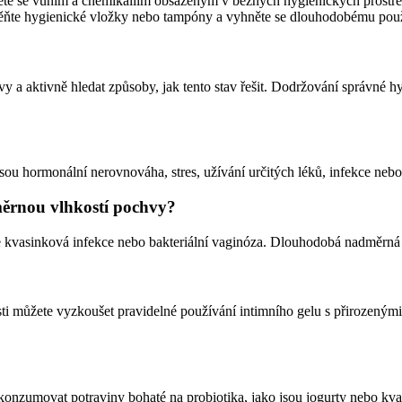
te se vůním a chemikáliím obsaženým v běžných hygienických prostře
ňte hygienické vložky nebo tampóny a vyhněte se dlouhodobému použ
 a aktivně hledat způsoby, jak tento stav řešit. Dodržování správné h
u hormonální nerovnováha, stres, užívání určitých léků, infekce nebo 
měrnou vlhkostí pochvy?
e kvasinková infekce nebo bakteriální vaginóza. Dlouhodobá nadměrná
můžete vyzkoušet pravidelné používání intimního gelu s přirozenými s
se konzumovat potraviny bohaté na probiotika, jako jsou jogurty nebo 