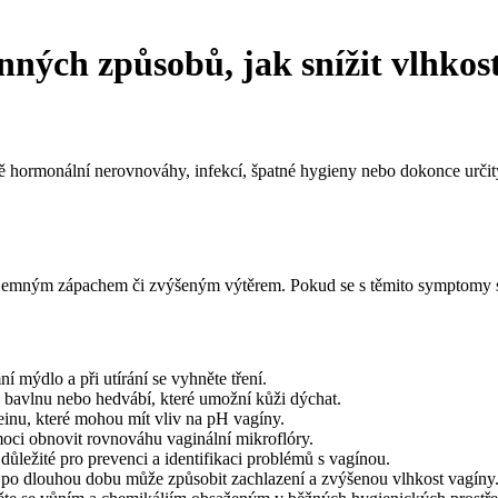
ných způsobů, jak snížit vlhkos
hormonální nerovnováhy, infekcí, špatné hygieny nebo dokonce určitý
íjemným zápachem či zvýšeným výtěrem. Pokud se s těmito symptomy se
í mýdlo a při utírání se vyhněte tření.
o bavlnu nebo hedvábí, které umožní kůži dýchat.
inu, které mohou mít vliv na pH vagíny.
ci obnovit rovnováhu vaginální mikroflóry.
ůležité pro prevenci a identifikaci problémů s vagínou.
po dlouhou dobu může způsobit zachlazení a zvýšenou vlhkost vagíny