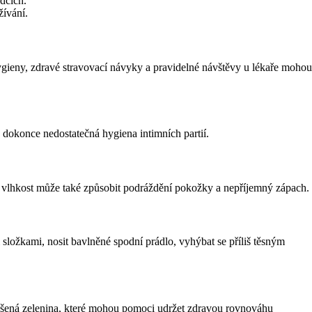
dcích.
ívání.
ygieny, zdravé stravovací návyky a pravidelné návštěvy u lékaře mohou
dokonce nedostatečná hygiena intimních partií.
 vlhkost může také způsobit podráždění pokožky a nepříjemný zápach.
ložkami, nosit bavlněné spodní prádlo, vyhýbat se příliš těsným
kvašená zelenina, které mohou pomoci udržet zdravou rovnováhu