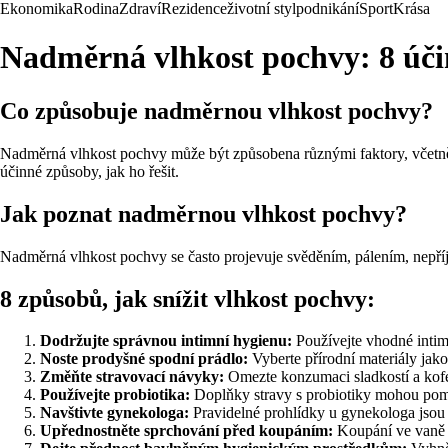
Ekonomika
Rodina
Zdraví
Rezidence
životní styl
podnikání
Sport
Krása
Nadměrná vlhkost pochvy: 8 účin
Co způsobuje nadměrnou vlhkost pochvy?
Nadměrná vlhkost pochvy může být způsobena různými faktory, včetně 
účinné způsoby, jak ho řešit.
Jak poznat nadměrnou vlhkost pochvy?
Nadměrná vlhkost pochvy se často projevuje svěděním, pálením, nepř
8 způsobů, jak snížit vlhkost pochvy:
Dodržujte správnou intimní hygienu:
Používejte vhodné intimn
Noste prodyšné spodní prádlo:
Vyberte přírodní materiály jak
Změňte stravovací návyky:
Omezte konzumaci sladkostí a kofe
Používejte probiotika:
Doplňky stravy s probiotiky mohou pomo
Navštivte gynekologa:
Pravidelné prohlídky u gynekologa jsou d
Upřednostněte sprchování před koupáním:
Koupání ve vaně 