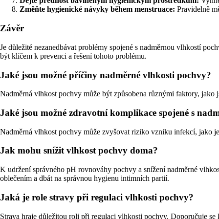
Dejte přednost bavlněným hygienickým prostředkům:
Vyhně
Změňte hygienické návyky během menstruace:
Pravidelně mě
Závěr
Je důležité nezanedbávat problémy spojené s nadměrnou vlhkostí pochvy
být klíčem k prevenci a řešení tohoto problému.
Jaké jsou možné příčiny nadměrné vlhkosti pochvy?
Nadměrná vlhkost pochvy může být způsobena různými faktory, jako jso
Jaké jsou možné zdravotní komplikace spojené s nad
Nadměrná vlhkost pochvy může zvyšovat riziko vzniku infekcí, jako j
Jak mohu snížit vlhkost pochvy doma?
K udržení správného pH rovnováhy pochvy a snížení nadměrné vlhkosti 
oblečením a dbát na správnou hygienu intimních partií.
Jaká je role stravy při regulaci vlhkosti pochvy?
Strava hraje důležitou roli při regulaci vlhkosti pochvy. Doporučuje 