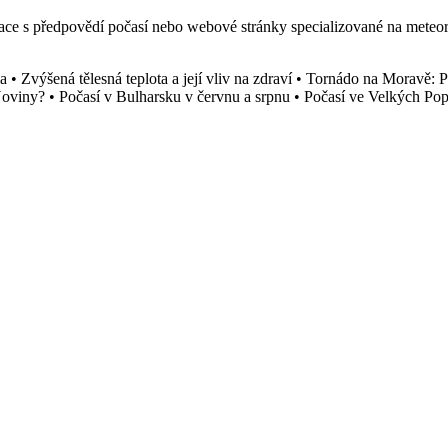
kace s předpovědí počasí nebo webové stránky specializované na meteor
la
•
Zvýšená tělesná teplota a její vliv na zdraví
•
Tornádo na Moravě: Př
Noviny?
•
Počasí v Bulharsku v červnu a srpnu
•
Počasí ve Velkých Pop