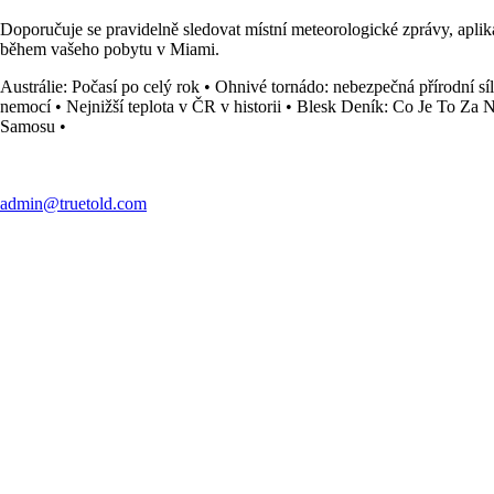
Doporučuje se pravidelně sledovat místní meteorologické zprávy, apli
během vašeho pobytu v Miami.
Austrálie: Počasí po celý rok
•
Ohnivé tornádo: nebezpečná přírodní sí
nemocí
•
Nejnižší teplota v ČR v historii
•
Blesk Deník: Co Je To Za 
Samosu
•
admin@truetold.com