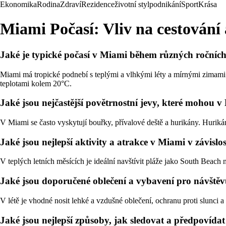
Ekonomika
Rodina
Zdraví
Rezidence
životní styl
podnikání
Sport
Krása
Miami Počasí: Vliv na cestování
Jaké je typické počasí v Miami během různých ročníc
Miami má tropické podnebí s teplými a vlhkými léty a mírnými zimami.
teplotami kolem 20°C.
Jaké jsou nejčastější povětrnostní jevy, které mohou v
V Miami se často vyskytují bouřky, přívalové deště a hurikány. Hurikán
Jaké jsou nejlepší aktivity a atrakce v Miami v závislos
V teplých letních měsících je ideální navštívit pláže jako South Beach
Jaké jsou doporučené oblečení a vybavení pro návště
V létě je vhodné nosit lehké a vzdušné oblečení, ochranu proti slunci a
Jaké jsou nejlepší způsoby, jak sledovat a předpovída