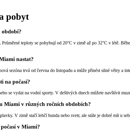
 a pobyt
h období?
 Průměrné teploty se pohybují od 20°C v zimě až po 32°C v létě. Během
 Miami nastat?
ová sezóna trvá od června do listopadu a může přinést silné větry a int
ti na počasí?
 nebo se vydat na vodní sporty. V deštivých dnech můžete navštívit muz
vu Miami v různých ročních obdobích?
 plavky. V zimě stačí lehčí bunda nebo svetr, ale stále je dobré mít u 
t počasí v Miami?