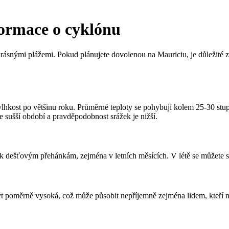
formace o cyklónu
snými plážemi. Pokud plánujete dovolenou na Mauriciu, je důležité zn
lhkost po většinu roku. Průměrné teploty se pohybují kolem 25-30 stupňů
e sušší období a pravděpodobnost srážek je nižší.
k dešťovým přehánkám, zejména v letních měsících. V létě se můžete setk
t poměrně vysoká, což může působit nepříjemně zejména lidem, kteří ne