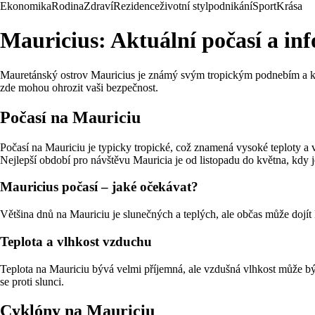
Ekonomika
Rodina
Zdraví
Rezidence
životní styl
podnikání
Sport
Krása
Mauricius: Aktuální počasí a in
Mauretánský ostrov Mauricius je známý svým tropickým podnebím a krá
zde mohou ohrozit vaši bezpečnost.
Počasí na Mauriciu
Počasí na Mauriciu je typicky tropické, což znamená vysoké teploty a v
Nejlepší období pro návštěvu Mauricia je od listopadu do května, kdy j
Mauricius počasí – jaké očekávat?
Většina dnů na Mauriciu je slunečných a teplých, ale občas může dojít 
Teplota a vlhkost vzduchu
Teplota na Mauriciu bývá velmi příjemná, ale vzdušná vlhkost může bý
se proti slunci.
Cyklóny na Mauriciu