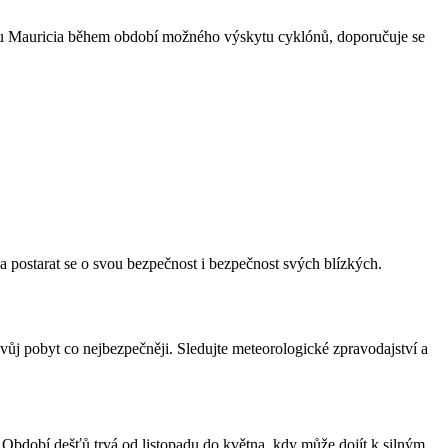
těvu Mauricia během období možného výskytu cyklónů, doporučuje se
a postarat se o svou bezpečnost i bezpečnost svých blízkých.
svůj pobyt co nejbezpečněji. Sledujte meteorologické zpravodajství a
Období dešťů trvá od listopadu do května, kdy může dojít k silným