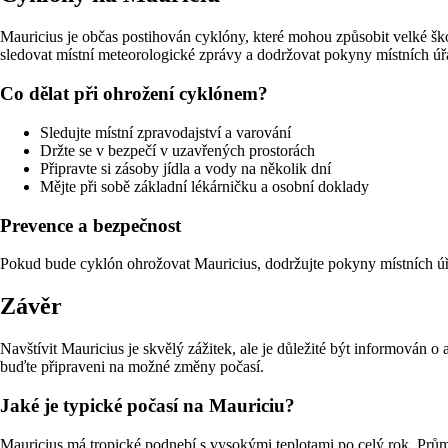
Mauricius je občas postihován cyklóny, které mohou způsobit velké š
sledovat místní meteorologické zprávy a dodržovat pokyny místních úř
Co dělat při ohrožení cyklónem?
Sledujte místní zpravodajství a varování
Držte se v bezpečí v uzavřených prostorách
Připravte si zásoby jídla a vody na několik dní
Mějte při sobě základní lékárničku a osobní doklady
Prevence a bezpečnost
Pokud bude cyklón ohrožovat Mauricius, dodržujte pokyny místních úřad
Závěr
Navštívit Mauricius je skvělý zážitek, ale je důležité být informován 
buďte připraveni na možné změny počasí.
Jaké je typické počasí na Mauriciu?
Mauricius má tropické podnebí s vysokými teplotami po celý rok. Prům