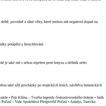
deště, povodně a silné větry, které mohou mít negativní dopad na
níky potápění a šnorchlování.
té je také mít s sebou repelent proti hmyzu a deštník nebo
ohou také užít procházky po tropických lesích, návštěvu botanických
vatele
•
Petr Klíma – Tvorba legendy československého hokeje
•
Sníh
t Počasí – Vaše Spolehlivá Předpověď Počasí
•
Antalyi, Turecko: