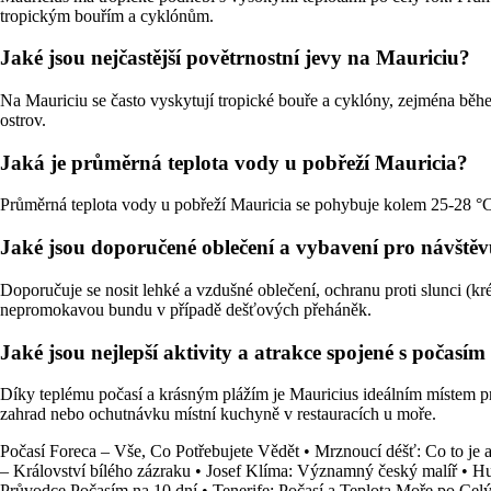
tropickým bouřím a cyklónům.
Jaké jsou nejčastější povětrnostní jevy na Mauriciu?
Na Mauriciu se často vyskytují tropické bouře a cyklóny, zejména běhe
ostrov.
Jaká je průměrná teplota vody u pobřeží Mauricia?
Průměrná teplota vody u pobřeží Mauricia se pohybuje kolem 25-28 °C
Jaké jsou doporučené oblečení a vybavení pro návště
Doporučuje se nosit lehké a vzdušné oblečení, ochranu proti slunci (kr
nepromokavou bundu v případě dešťových přeháněk.
Jaké jsou nejlepší aktivity a atrakce spojené s počasí
Díky teplému počasí a krásným plážím je Mauricius ideálním místem pro
zahrad nebo ochutnávku místní kuchyně v restauracích u moře.
Počasí Foreca – Vše, Co Potřebujete Vědět
•
Mrznoucí déšť: Co to je a 
– Království bílého zázraku
•
Josef Klíma: Významný český malíř
•
Hu
Průvodce Počasím na 10 dní
•
Tenerife: Počasí a Teplota Moře po Cel