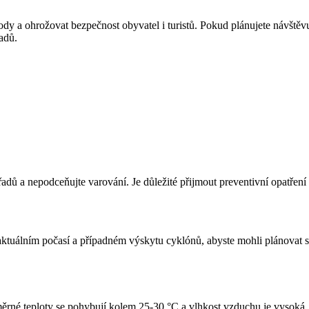
kody a ohrožovat bezpečnost obyvatel i turistů. Pokud plánujete návš
adů.
ů a nepodceňujte varování. Je důležité přijmout preventivní opatření 
o aktuálním počasí a případném výskytu cyklónů, abyste mohli plánovat 
ěrné teploty se pohybují kolem 25-30 °C a vlhkost vzduchu je vysoká. 