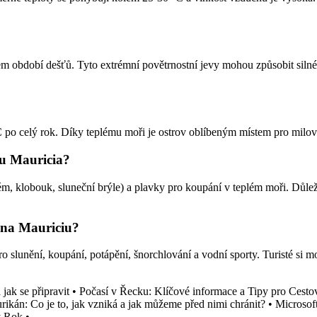
m období dešťů. Tyto extrémní povětrnostní jevy mohou způsobit silné 
 po celý rok. Díky teplému moři je ostrov oblíbeným místem pro milov
vu Mauricia?
ém, klobouk, sluneční brýle) a plavky pro koupání v teplém moři. Důleži
m na Mauriciu?
 slunění, koupání, potápění, šnorchlování a vodní sporty. Turisté si m
jak se připravit
•
Počasí v Řecku: Klíčové informace a Tipy pro Cesto
rikán: Co je to, jak vzniká a jak můžeme před nimi chránit?
•
Microsof
ý Rok
•