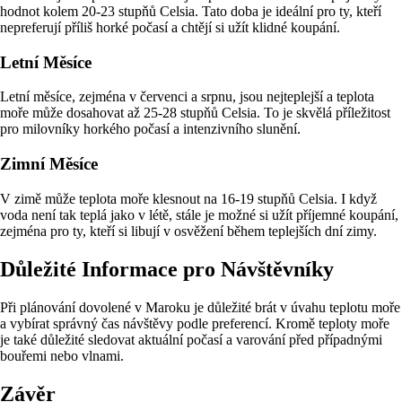
hodnot kolem 20-23 stupňů Celsia. Tato doba je ideální pro ty, kteří
nepreferují příliš horké počasí a chtějí si užít klidné koupání.
Letní Měsíce
Letní měsíce, zejména v červenci a srpnu, jsou nejteplejší a teplota
moře může dosahovat až 25-28 stupňů Celsia. To je skvělá příležitost
pro milovníky horkého počasí a intenzivního slunění.
Zimní Měsíce
V zimě může teplota moře klesnout na 16-19 stupňů Celsia. I když
voda není tak teplá jako v létě, stále je možné si užít příjemné koupání,
zejména pro ty, kteří si libují v osvěžení během teplejších dní zimy.
Důležité Informace pro Návštěvníky
Při plánování dovolené v Maroku je důležité brát v úvahu teplotu moře
a vybírat správný čas návštěvy podle preferencí. Kromě teploty moře
je také důležité sledovat aktuální počasí a varování před případnými
bouřemi nebo vlnami.
Závěr