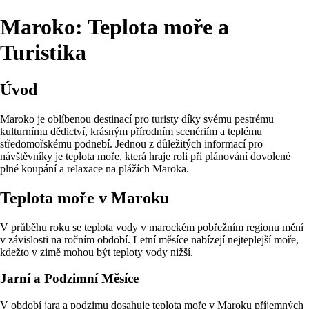
Maroko: Teplota moře a
Turistika
Úvod
Maroko je oblíbenou destinací pro turisty díky svému pestrému
kulturnímu dědictví, krásným přírodním scenériím a teplému
středomořskému podnebí. Jednou z důležitých informací pro
návštěvníky je teplota moře, která hraje roli při plánování dovolené
plné koupání a relaxace na plážích Maroka.
Teplota moře v Maroku
V průběhu roku se teplota vody v marockém pobřežním regionu mění
v závislosti na ročním období. Letní měsíce nabízejí nejteplejší moře,
kdežto v zimě mohou být teploty vody nižší.
Jarní a Podzimní Měsíce
V období jara a podzimu dosahuje teplota moře v Maroku příjemných