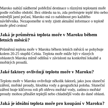
Maroko nabízí nádherné pobřežní destinace s různými teplotami moře
podle ročního období. Bez ohledu na to, zda preferujete teplé léto nebo
mírnější jarní počasí, Maroko má co nabídnout pro každého
návštěvníka. Nezapomeňte si tedy zjistit aktuální informace o teplotě
moře před cestou!
Jaká je průměrná teplota moře v Maroku během
letních měsíců?
Průměrná teplota moře v Maroku během letních měsíců se pohybuje
kolem 20-25 stupňů Celsia. Teplota moře může být v různých
oblastech Maroka mírně odlišná v závislosti na konkrétní lokalitě a
mořských proudů.
Jaké faktory ovlivňují teplotu moře v Maroku?
Teplotu moře v Maroku ovlivňuje několik faktorů, jako jsou sluneční
záření, mořské proudy, hloubka vody a geografická poloha. Sluneční
záření hraje klíčovou roli při ohřevu mořské vody, zatímco mořské
proudy mohou přinášet teplejší nebo chladnější vodu do dané oblasti.
Jaká je ideální teplota moře pro koupání v Maroku?