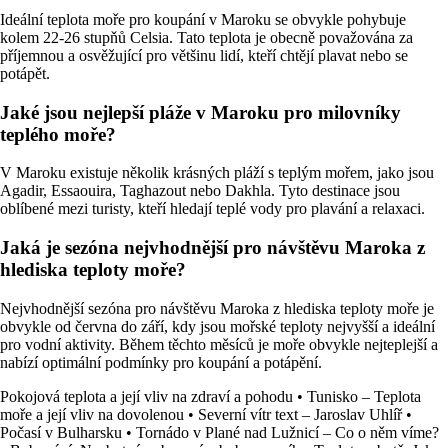
Ideální teplota moře pro koupání v Maroku se obvykle pohybuje
kolem 22-26 stupňů Celsia. Tato teplota je obecně považována za
příjemnou a osvěžující pro většinu lidí, kteří chtějí plavat nebo se
potápět.
Jaké jsou nejlepší pláže v Maroku pro milovníky
teplého moře?
V Maroku existuje několik krásných pláží s teplým mořem, jako jsou
Agadir, Essaouira, Taghazout nebo Dakhla. Tyto destinace jsou
oblíbené mezi turisty, kteří hledají teplé vody pro plavání a relaxaci.
Jaká je sezóna nejvhodnější pro návštěvu Maroka z
hlediska teploty moře?
Nejvhodnější sezóna pro návštěvu Maroka z hlediska teploty moře je
obvykle od června do září, kdy jsou mořské teploty nejvyšší a ideální
pro vodní aktivity. Během těchto měsíců je moře obvykle nejteplejší a
nabízí optimální podmínky pro koupání a potápění.
Pokojová teplota a její vliv na zdraví a pohodu
•
Tunisko – Teplota
moře a její vliv na dovolenou
•
Severní vítr text – Jaroslav Uhlíř
•
Počasí v Bulharsku
•
Tornádo v Plané nad Lužnicí – Co o něm víme?