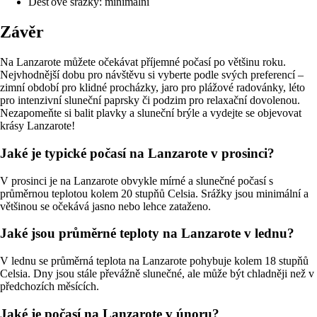
Dešťové srážky: minimální
Závěr
Na Lanzarote můžete očekávat příjemné počasí po většinu roku.
Nejvhodnější dobu pro návštěvu si vyberte podle svých preferencí –
zimní období pro klidné procházky, jaro pro plážové radovánky, léto
pro intenzivní sluneční paprsky či podzim pro relaxační dovolenou.
Nezapomeňte si balit plavky a sluneční brýle a vydejte se objevovat
krásy Lanzarote!
Jaké je typické počasí na Lanzarote v prosinci?
V prosinci je na Lanzarote obvykle mírné a slunečné počasí s
průměrnou teplotou kolem 20 stupňů Celsia. Srážky jsou minimální a
většinou se očekává jasno nebo lehce zataženo.
Jaké jsou průměrné teploty na Lanzarote v lednu?
V lednu se průměrná teplota na Lanzarote pohybuje kolem 18 stupňů
Celsia. Dny jsou stále převážně slunečné, ale může být chladněji než v
předchozích měsících.
Jaké je počasí na Lanzarote v únoru?