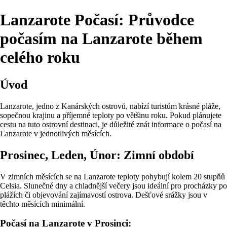
Lanzarote Počasí: Průvodce
počasím na Lanzarote během
celého roku
Úvod
Lanzarote, jedno z Kanárských ostrovů, nabízí turistům krásné pláže,
sopečnou krajinu a příjemné teploty po většinu roku. Pokud plánujete
cestu na tuto ostrovní destinaci, je důležité znát informace o počasí na
Lanzarote v jednotlivých měsících.
Prosinec, Leden, Únor: Zimní období
V zimních měsících se na Lanzarote teploty pohybují kolem 20 stupňů
Celsia. Slunečné dny a chladnější večery jsou ideální pro procházky po
plážích či objevování zajímavostí ostrova. Dešťové srážky jsou v
těchto měsících minimální.
Počasí na Lanzarote v Prosinci: