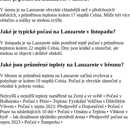
V únoru je na Lanzarote obvykle chladnější než v předchozích
měsících, s průměrnou teplotou kolem 17 stupňů Celsia. Může být více
oblačno a srážky se mohou zvýšit.
Jaké je typické počasí na Lanzarote v listopadu?
V listopadu je na Lanzarote stále poměrně teplé počasí s průměrnou
teplotou kolem 22 stupňů Celsia. Dny jsou krátké a slunečné, ale
mohou se objevit i deštivé období.
Jaké jsou průměrné teploty na Lanzarote v březnu?
V březnu se průměrná teplota na Lanzarote začíná zvyšovat a
pohybuje se kolem 19 stupňů Celsia. Počasí je obvykle slunečné a
vhodné k pobytu venku.
Nejvyšší a nejnižší teploty naměřené na Zemi a ve světě
•
Počasí v
Bulharsku
•
Počasí v Plzni
•
Teplota: Fyzikální Veličina s Důležitým
Vlivem
•
Počasí v srpnu 2023: Předpověď a Doporučení
•
Počasí v
Praze na následujících 10 dní
•
Počasí v Ománu a Teplota
•
Vlhkost v
bytě – Jak dosáhnout ideálního prostředí doma
•
Předpověď počasí na
srpen 2023
•
Počasí v Šumperku
•