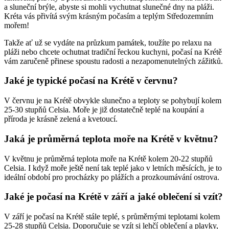
a sluneční brýle, abyste si mohli vychutnat slunečné dny na pláži.
Kréta vás přivítá svým krásným počasím a teplým Středozemním
mořem!
Takže ať už se vydáte na průzkum památek, toužíte po relaxu na
pláži nebo chcete ochutnat tradiční řeckou kuchyni, počasí na Krétě
vám zaručeně přinese spoustu radosti a nezapomenutelných zážitků.
Jaké je typické počasí na Krétě v červnu?
V červnu je na Krétě obvykle slunečno a teploty se pohybují kolem
25-30 stupňů Celsia. Moře je již dostatečně teplé na koupání a
příroda je krásně zelená a kvetoucí.
Jaká je průměrná teplota moře na Krétě v květnu?
V květnu je průměrná teplota moře na Krétě kolem 20-22 stupňů
Celsia. I když moře ještě není tak teplé jako v letních měsících, je to
ideální období pro procházky po plážích a prozkoumávání ostrova.
Jaké je počasí na Krétě v září a jaké oblečení si vzít?
V září je počasí na Krétě stále teplé, s průměrnými teplotami kolem
25-28 stupňů Celsia. Doporučuje se vzít si lehčí oblečení a plavky,