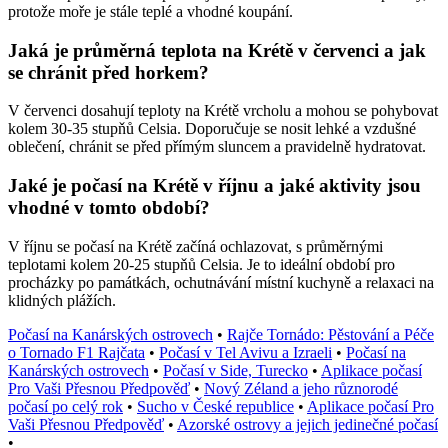
protože moře je stále teplé a vhodné koupání.
Jaká je průměrná teplota na Krétě v červenci a jak
se chránit před horkem?
V červenci dosahují teploty na Krétě vrcholu a mohou se pohybovat
kolem 30-35 stupňů Celsia. Doporučuje se nosit lehké a vzdušné
oblečení, chránit se před přímým sluncem a pravidelně hydratovat.
Jaké je počasí na Krétě v říjnu a jaké aktivity jsou
vhodné v tomto období?
V říjnu se počasí na Krétě začíná ochlazovat, s průměrnými
teplotami kolem 20-25 stupňů Celsia. Je to ideální období pro
procházky po památkách, ochutnávání místní kuchyně a relaxaci na
klidných plážích.
Počasí na Kanárských ostrovech
•
Rajče Tornádo: Pěstování a Péče
o Tornado F1 Rajčata
•
Počasí v Tel Avivu a Izraeli
•
Počasí na
Kanárských ostrovech
•
Počasí v Side, Turecko
•
Aplikace počasí
Pro Vaši Přesnou Předpověď
•
Nový Zéland a jeho různorodé
počasí po celý rok
•
Sucho v České republice
•
Aplikace počasí Pro
Vaši Přesnou Předpověď
•
Azorské ostrovy a jejich jedinečné počasí
•