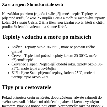
Září a říjen: Sluníčko stále svítí
Na začátku podzimu je počasí stále příjemné a teplé. Teploty se
příjemně udržují okolo 25 stupňů Celsia a moře si zachovává teploty
kolem 24 stupňů Celsia. Září a říjen jsou ideální pro ty, kteří si chtějí
prodloužit letní dovolenou na slunné Krétě.
Teploty vzduchu a moře po měsících
Květen: Teploty okolo 20-25°C, moře se pomalu začíná
ohřívat
Červen: Teplé letní počasí, teploty kolem 25-30°C, moře
příjemně teplé
Červenec a srpen: Nejteplejší období roku, teploty okolo 30-
35°C, moře teplé a osvěžující
Září a říjen: Stále příjemné teploty, kolem 25°C, moře si
udržuje teplo okolo 24°C
Tipy pro cestovatele
Pokud plánujete cestu na Krétu, doporučujeme, abyste zahrnuli do
svého zavazadla lehké letní oblečení, opalovací krém s vysokým
faktorem, plavky a pohodlnou obuv. Nezapomeňte také na klobouk