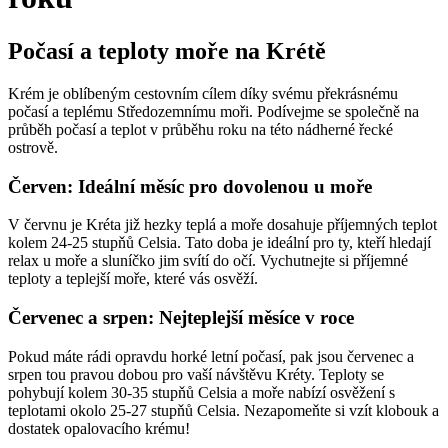
Počasí a teploty moře na Krétě
Krém je oblíbeným cestovním cílem díky svému překrásnému
počasí a teplému Středozemnímu moři. Podívejme se společně na
průběh počasí a teplot v průběhu roku na této nádherné řecké
ostrově.
Červen: Ideální měsíc pro dovolenou u moře
V červnu je Kréta již hezky teplá a moře dosahuje příjemných teplot
kolem 24-25 stupňů Celsia. Tato doba je ideální pro ty, kteří hledají
relax u moře a sluníčko jim svítí do očí. Vychutnejte si příjemné
teploty a teplejší moře, které vás osvěží.
Červenec a srpen: Nejteplejší měsíce v roce
Pokud máte rádi opravdu horké letní počasí, pak jsou červenec a
srpen tou pravou dobou pro vaší návštěvu Kréty. Teploty se
pohybují kolem 30-35 stupňů Celsia a moře nabízí osvěžení s
teplotami okolo 25-27 stupňů Celsia. Nezapomeňte si vzít klobouk a
dostatek opalovacího krému!