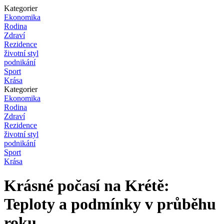
Kategorier
Ekonomika
Rodina
Zdraví
Rezidence
životní styl
podnikání
Sport
Krása
Kategorier
Ekonomika
Rodina
Zdraví
Rezidence
životní styl
podnikání
Sport
Krása
Krásné počasí na Krétě:
Teploty a podmínky v průběhu
roku