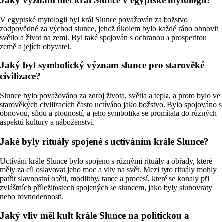
Jaký význam měl král Slunce v egyptské mytologii?
V egyptské mytologii byl král Slunce považován za božstvo
zodpovědné za východ slunce, jehož úkolem bylo každé ráno obnovit
světlo a život na zemi. Byl také spojován s ochranou a prosperitou
země a jejích obyvatel.
Jaký byl symbolický význam slunce pro starověké
civilizace?
Slunce bylo považováno za zdroj života, světla a tepla, a proto bylo ve
starověkých civilizacích často uctíváno jako božstvo. Bylo spojováno s
obnovou, sílou a plodností, a jeho symbolika se promítala do různých
aspektů kultury a náboženství.
Jaké byly rituály spojené s uctíváním krále Slunce?
Uctívání krále Slunce bylo spojeno s různými rituály a obřady, které
měly za cíl oslavovat jeho moc a vliv na svět. Mezi tyto rituály mohly
patřit slavnostní oběti, modlitby, tance a procesí, které se konaly při
zvláštních příležitostech spojených se sluncem, jako byly slunovraty
nebo rovnodennosti.
Jaký vliv měl kult krále Slunce na politickou a