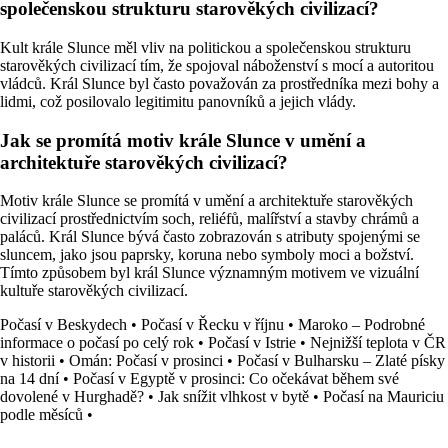
společenskou strukturu starověkých civilizací?
Kult krále Slunce měl vliv na politickou a společenskou strukturu
starověkých civilizací tím, že spojoval náboženství s mocí a autoritou
vládců. Král Slunce byl často považován za prostředníka mezi bohy a
lidmi, což posilovalo legitimitu panovníků a jejich vlády.
Jak se promítá motiv krále Slunce v umění a
architektuře starověkých civilizací?
Motiv krále Slunce se promítá v umění a architektuře starověkých
civilizací prostřednictvím soch, reliéfů, malířství a stavby chrámů a
paláců. Král Slunce bývá často zobrazován s atributy spojenými se
sluncem, jako jsou paprsky, koruna nebo symboly moci a božství.
Tímto způsobem byl král Slunce významným motivem ve vizuální
kultuře starověkých civilizací.
Počasí v Beskydech
•
Počasí v Řecku v říjnu
•
Maroko – Podrobné
informace o počasí po celý rok
•
Počasí v Istrie
•
Nejnižší teplota v ČR
v historii
•
Omán: Počasí v prosinci
•
Počasí v Bulharsku – Zlaté písky
na 14 dní
•
Počasí v Egyptě v prosinci: Co očekávat během své
dovolené v Hurghadě?
•
Jak snížit vlhkost v bytě
•
Počasí na Mauriciu
podle měsíců
•