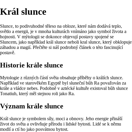
Král slunce
Slunce, to podivuhodné těleso na obloze, které nám dodává teplo,
světlo a energii, je v mnoha kulturách vnímáno jako symbol života a
hojnosti. V mýtologii se dokonce objevují postavy spojené se
Sluncem, jako například král slunce neboli kral slunce, který obklopuje
záhadou a magií. Přečtěte si náš podrobný článek o této fascinující
postavě.
Historie krále slunce
Mytologie z různých částí světa obsahuje příběhy o králích slunce.
Například ve starověkém Egyptě byl sluneční bůh Ra považován za
krále a vládce nebes. Podobně v aztécké kultuře existoval bůh slunce
Tonatiuh, který měl stejnou roli jako Ra.
Význam krále slunce
Král slunce je symbolem síly, moci a obnovy. Jeho energie přináší
život do světa a ovlivňuje přírodu i lidské bytosti. Lidé se k němu
modlí a ctí ho jako posvátnou bytost.