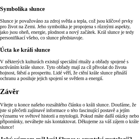
Symbolika slunce
Slunce je považováno za zdroj světla a tepla, což jsou klíčové prvky
pro život na Zemi. Jeho symbolika je propojena s různými aspekty,
jako jsou oheň, energie, plodnost a nový začátek. Král slunce je tedy
personifikací všeho, co slunce představuje.
Úcta ke králi slunce
V některých kulturách existují speciální rituály a obřady spojené s
uctíváním krále slunce. Tyto obřady mají za cíl přivolat do života
hojnost, štěstí a prosperitu. Lidé věří, že ctění krále slunce přináší
ochranu a posiluje jejich spojení se světlem a energií.
Závěr
Vítejte u konce našeho rozsáhlého článku o králi slunce. Doufáme, že
jste si přečetli zajímavé informace o této fascinující postavě a jejím
významu ve světové historii a mytologii. Pokud máte další otázky nebo
připomínky, neváhejte nás kontaktovat. Děkujeme za váš zájem o krále
slunce!