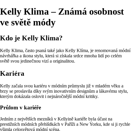
Kelly Klima – Známá osobnost
ve světě módy
Kdo je Kelly Klima?
Kelly Klima, často psaná také jako Kelly Klíma, je renomovaná módní
návrhářka a ikona stylu, která si získala srdce mnoha lidí po celém
světě svou jedinečnou vizí a originalitou.
Kariéra
Kelly začala svou kariéru v módním průmyslu již v mladém věku a
brzy se proslavila díky svým inovativním designům a lákavému stylu,
kterým dokázala oslovit i nejnáročnější módní kritiky.
Průlom v kariéře
Jedním z největších mezníků v Kellyině kariéře byla účast na
prestižních módních přehlídkách v Paříži a New Yorku, kde si ji rychle
všimla celosvětová módní scéna.