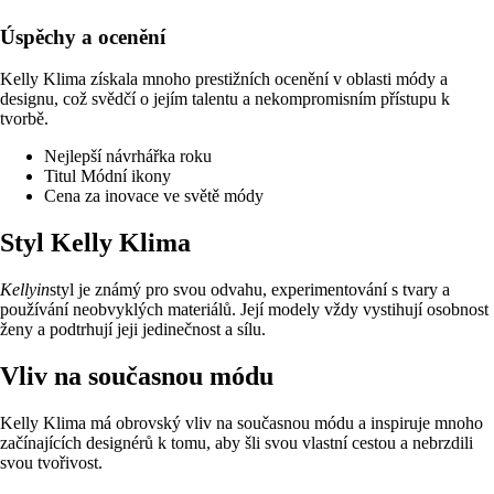
Úspěchy a ocenění
Kelly Klima získala mnoho prestižních ocenění v oblasti módy a
designu, což svědčí o jejím talentu a nekompromisním přístupu k
tvorbě.
Nejlepší návrhářka roku
Titul Módní ikony
Cena za inovace ve světě módy
Styl Kelly Klima
Kellyin
styl je známý pro svou odvahu, experimentování s tvary a
používání neobvyklých materiálů. Její modely vždy vystihují osobnost
ženy a podtrhují jeji jedinečnost a sílu.
Vliv na současnou módu
Kelly Klima má obrovský vliv na současnou módu a inspiruje mnoho
začínajících designérů k tomu, aby šli svou vlastní cestou a nebrzdili
svou tvořivost.