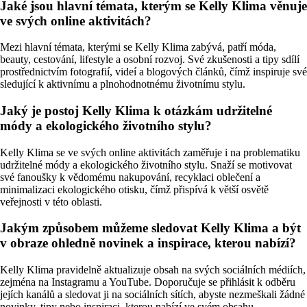
Jaké jsou hlavní témata, kterým se Kelly Klima věnuje
ve svých online aktivitách?
Mezi hlavní témata, kterými se Kelly Klima zabývá, patří móda,
beauty, cestování, lifestyle a osobní rozvoj. Své zkušenosti a tipy sdílí
prostřednictvím fotografií, videí a blogových článků, čímž inspiruje své
sledující k aktivnímu a plnohodnotnému životnímu stylu.
Jaký je postoj Kelly Klima k otázkám udržitelné
módy a ekologického životního stylu?
Kelly Klima se ve svých online aktivitách zaměřuje i na problematiku
udržitelné módy a ekologického životního stylu. Snaží se motivovat
své fanoušky k vědomému nakupování, recyklaci oblečení a
minimalizaci ekologického otisku, čímž přispívá k větší osvětě
veřejnosti v této oblasti.
Jakým způsobem můžeme sledovat Kelly Klima a být
v obraze ohledně novinek a inspirace, kterou nabízí?
Kelly Klima pravidelně aktualizuje obsah na svých sociálních médiích,
zejména na Instagramu a YouTube. Doporučuje se přihlásit k odběru
jejích kanálů a sledovat ji na sociálních sítích, abyste nezmeškali žádné
novinky, tipy nebo inspiraci, kterou nabízí ve svém obsahu.