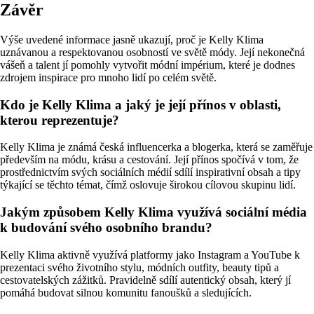
Závěr
Výše uvedené informace jasně ukazují, proč je Kelly Klima
uznávanou a respektovanou osobností ve světě módy. Její nekonečná
vášeň a talent jí pomohly vytvořit módní impérium, které je dodnes
zdrojem inspirace pro mnoho lidí po celém světě.
Kdo je Kelly Klima a jaký je její přínos v oblasti,
kterou reprezentuje?
Kelly Klima je známá česká influencerka a blogerka, která se zaměřuje
především na módu, krásu a cestování. Její přínos spočívá v tom, že
prostřednictvím svých sociálních médií sdílí inspirativní obsah a tipy
týkající se těchto témat, čímž oslovuje širokou cílovou skupinu lidí.
Jakým způsobem Kelly Klima využívá sociální média
k budování svého osobního brandu?
Kelly Klima aktivně využívá platformy jako Instagram a YouTube k
prezentaci svého životního stylu, módních outfity, beauty tipů a
cestovatelských zážitků. Pravidelně sdílí autentický obsah, který jí
pomáhá budovat silnou komunitu fanoušků a sledujících.