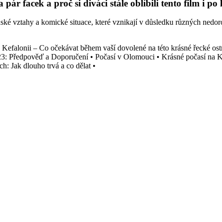
pár facek a proč si diváci stále oblíbili tento film i po
dské vztahy a komické situace, které vznikají v důsledku různých nedo
 Kefalonii – Co očekávat během vaší dovolené na této krásné řecké ost
23: Předpověď a Doporučení
•
Počasí v Olomouci
•
Krásné počasí na K
h: Jak dlouho trvá a co dělat
•