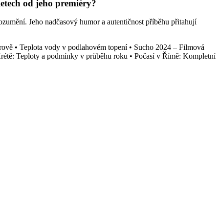
 letech od jeho premiéry?
rozumění. Jeho nadčasový humor a autentičnost příběhu přitahují
rově
•
Teplota vody v podlahovém topení
•
Sucho 2024 – Filmová
rétě: Teploty a podmínky v průběhu roku
•
Počasí v Římě: Kompletní