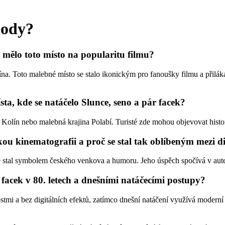
hody?
v mělo toto místo na popularitu filmu?
na. Toto malebné místo se stalo ikonickým pro fanoušky filmu a přiláka
sta, kde se natáčelo Slunce, seno a pár facek?
Kolín nebo malebná krajina Polabí. Turisté zde mohou objevovat histor
kou kinematografii a proč se stal tak oblíbeným mezi 
 se stal symbolem českého venkova a humoru. Jeho úspěch spočívá v aut
 facek v 80. letech a dnešními natáčecími postupy?
mi a bez digitálních efektů, zatímco dnešní natáčení využívá moderní 