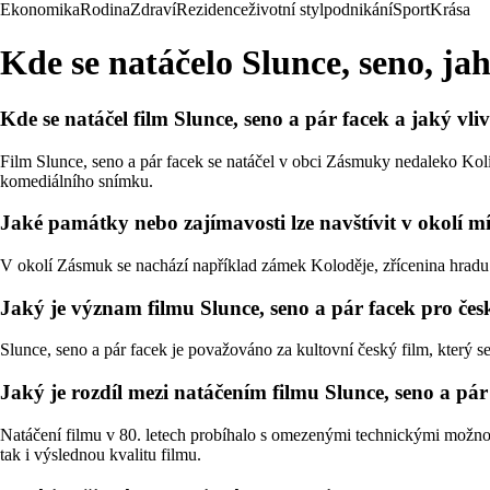
Ekonomika
Rodina
Zdraví
Rezidence
životní styl
podnikání
Sport
Krása
Kde se natáčelo Slunce, seno, ja
Kde se natáčel film Slunce, seno a pár facek a jaký vli
Film Slunce, seno a pár facek se natáčel v obci Zásmuky nedaleko Kolí
komediálního snímku.
Jaké památky nebo zajímavosti lze navštívit v okolí mí
V okolí Zásmuk se nachází například zámek Koloděje, zřícenina hradu 
Jaký je význam filmu Slunce, seno a pár facek pro čes
Slunce, seno a pár facek je považováno za kultovní český film, který
Jaký je rozdíl mezi natáčením filmu Slunce, seno a pár
Natáčení filmu v 80. letech probíhalo s omezenými technickými možnost
tak i výslednou kvalitu filmu.