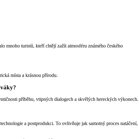
lo mnoho turistů, kteří chtějí zažít atmosféru známého českého
ická místa a krásnou přírodu.
diváky?
entičnosti příběhu, vtipných dialogech a skvělých hereckých výkonech.
technologie a postprodukci. To ovlivňuje jak samotný proces natáčení,