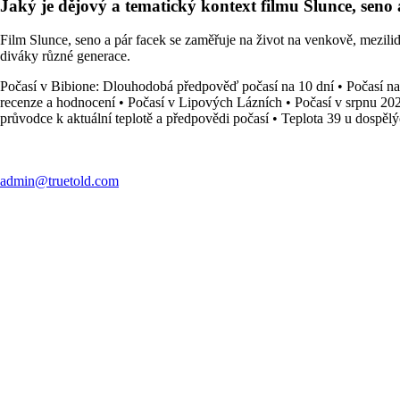
Jaký je dějový a tematický kontext filmu Slunce, seno a 
Film Slunce, seno a pár facek se zaměřuje na život na venkově, mezili
diváky různé generace.
Počasí v Bibione: Dlouhodobá předpověď počasí na 10 dní
•
Počasí na
recenze a hodnocení
•
Počasí v Lipových Lázních
•
Počasí v srpnu 20
průvodce k aktuální teplotě a předpovědi počasí
•
Teplota 39 u dospělýc
admin@truetold.com