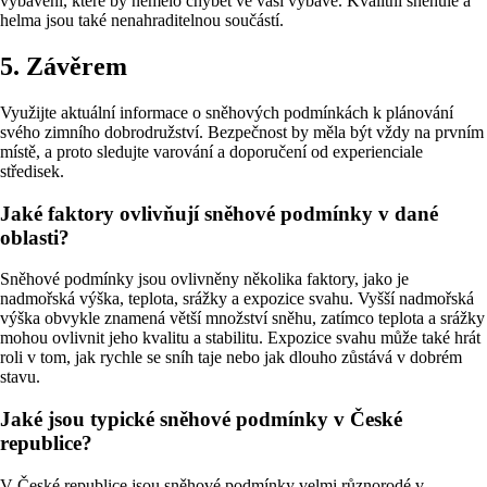
vybavení, které by nemělo chybět ve vaší výbavě. Kvalitní sněhule a
helma jsou také nenahraditelnou součástí.
5. Závěrem
Využijte aktuální informace o sněhových podmínkách k plánování
svého zimního dobrodružství. Bezpečnost by měla být vždy na prvním
místě, a proto sledujte varování a doporučení od experienciale
středisek.
Jaké faktory ovlivňují sněhové podmínky v dané
oblasti?
Sněhové podmínky jsou ovlivněny několika faktory, jako je
nadmořská výška, teplota, srážky a expozice svahu. Vyšší nadmořská
výška obvykle znamená větší množství sněhu, zatímco teplota a srážky
mohou ovlivnit jeho kvalitu a stabilitu. Expozice svahu může také hrát
roli v tom, jak rychle se sníh taje nebo jak dlouho zůstává v dobrém
stavu.
Jaké jsou typické sněhové podmínky v České
republice?
V České republice jsou sněhové podmínky velmi různorodé v