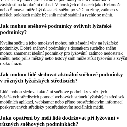
závislosti na konkrétní oblasti. V horských oblastech jako Krkonoše
nebo Šumava může být dostatek sněhu po většinu zimy, zatímco v
nižších polohách může být sníh méně stabilní a rychle se měnit.
Jak mohou sněhové podmínky ovlivnit lyžařské
podmínky?
Kvalita sněhu a jeho množství mohou mít zásadní vliv na lyžařské
podmínky. Dobré sněhové podmínky s dostatkem suchého sněhu
mohou znamenat ideální podmínky pro lyžování, zatímco nedostatek
sněhu nebo příliš měkký nebo ledový sníh může ztížit lyžování a zvýšit
riziko úrazů.
Jak mohou lidé sledovat aktuální sněhové podmínky
v různých lyžařských střediscích?
Lidé mohou sledovat aktuální sněhové podmínky v různých
lyžařských střediscích pomocí webových stránek lyžařských středisek,
mobilních aplikací, webkamer nebo přímo prostřednictvím informací
poskytovaných středisky prostřednictvím sociálních médií.
Jaká opatření by měli lidé dodržovat při lyžování v
různých sněhových podmínkách?