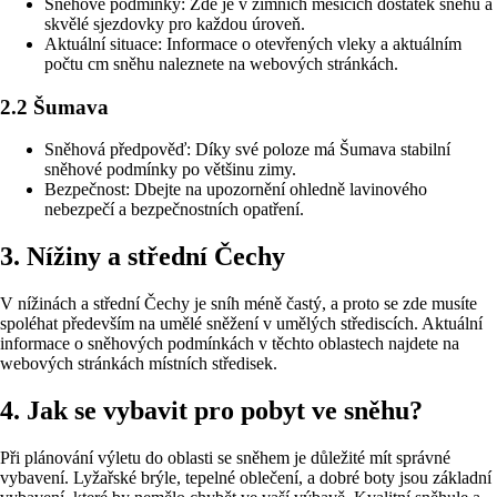
Sněhové podmínky: Zde je v zimních měsících dostatek sněhu a
skvělé sjezdovky pro každou úroveň.
Aktuální situace: Informace o otevřených vleky a aktuálním
počtu cm sněhu naleznete na webových stránkách.
2.2 Šumava
Sněhová předpověď: Díky své poloze má Šumava stabilní
sněhové podmínky po většinu zimy.
Bezpečnost: Dbejte na upozornění ohledně lavinového
nebezpečí a bezpečnostních opatření.
3. Nížiny a střední Čechy
V nížinách a střední Čechy je sníh méně častý, a proto se zde musíte
spoléhat především na umělé sněžení v umělých střediscích. Aktuální
informace o sněhových podmínkách v těchto oblastech najdete na
webových stránkách místních středisek.
4. Jak se vybavit pro pobyt ve sněhu?
Při plánování výletu do oblasti se sněhem je důležité mít správné
vybavení. Lyžařské brýle, tepelné oblečení, a dobré boty jsou základní