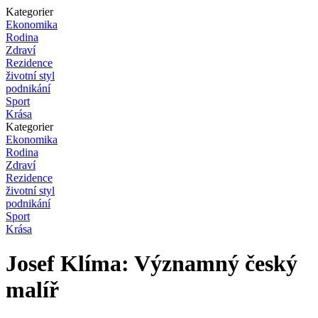
Kategorier
Ekonomika
Rodina
Zdraví
Rezidence
životní styl
podnikání
Sport
Krása
Kategorier
Ekonomika
Rodina
Zdraví
Rezidence
životní styl
podnikání
Sport
Krása
Josef Klíma: Významný český
malíř