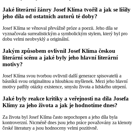
Jaké literární žánry Josef Klíma tvořil a jak se lišily
jeho díla od ostatních autorů té doby?
Josef Klíma se věnoval převážně próze a poezii. Jeho díla se
vyznačovala surrealistickým a symbolickým stylem, který byl pro
dobu velmi neobvyklý a originální.
Jakým způsobem ovlivnil Josef Klíma českou
literární scénu a jaké byly jeho hlavní literární
motivy?
Josef Klíma svou tvorbou ovlivnil další generace spisovatelů a
básníků svou originalitou a hloubkou myšlenek. Mezi jeho hlavní
motivy patřily otázky existence, smyslu života a lidského utrpení.
Jaké byly reakce kritiky a veřejnosti na díla Josefa
Klímy za jeho života a jak je hodnotíme dnes?
Za života byl Josef Klíma často nepochopen a jeho díla byla
kontroverzní. Nicméně dnes jsou jeho práce považovány za klenoty
české literatury a jsou hodnoceny velmi pozitivně.