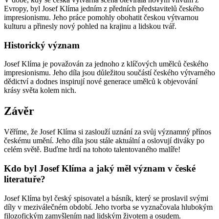
Evropy, byl Josef Klíma jedním z předních představitelů českého
impresionismu. Jeho práce pomohly obohatit českou výtvarnou
kulturu a přinesly nový pohled na krajinu a lidskou tvář.
Historický význam
Josef Klíma je považován za jednoho z klíčových umělců českého
impresionismu. Jeho díla jsou důležitou součástí českého výtvarného
dědictví a dodnes inspirují nové generace umělců k objevování
krásy světa kolem nich.
Závěr
Věříme, že Josef Klíma si zaslouží uznání za svůj významný přínos
českému umění. Jeho díla jsou stále aktuální a oslovují diváky po
celém světě. Buďme hrdí na tohoto talentovaného malíře!
Kdo byl Josef Klíma a jaký měl význam v české
literatuře?
Josef Klíma byl český spisovatel a básník, který se proslavil svými
díly v meziválečném období. Jeho tvorba se vyznačovala hlubokým
filozofickým zamyšlením nad lidským životem a osudem.