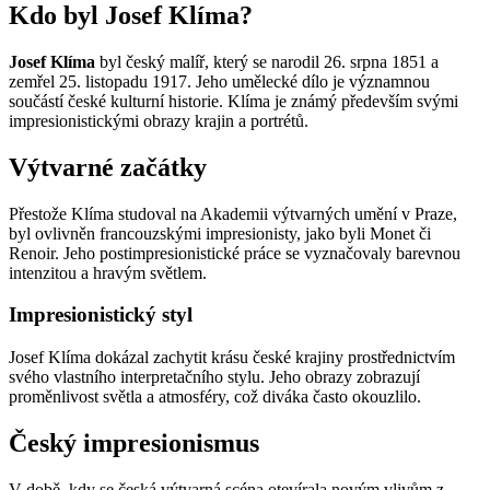
Kdo byl Josef Klíma?
Josef Klíma
byl český malíř, který se narodil 26. srpna 1851 a
zemřel 25. listopadu 1917. Jeho umělecké dílo je významnou
součástí české kulturní historie. Klíma je známý především svými
impresionistickými obrazy krajin a portrétů.
Výtvarné začátky
Přestože Klíma studoval na Akademii výtvarných umění v Praze,
byl ovlivněn francouzskými impresionisty, jako byli Monet či
Renoir. Jeho postimpresionistické práce se vyznačovaly barevnou
intenzitou a hravým světlem.
Impresionistický styl
Josef Klíma dokázal zachytit krásu české krajiny prostřednictvím
svého vlastního interpretačního stylu. Jeho obrazy zobrazují
proměnlivost světla a atmosféry, což diváka často okouzlilo.
Český impresionismus
V době, kdy se česká výtvarná scéna otevírala novým vlivům z