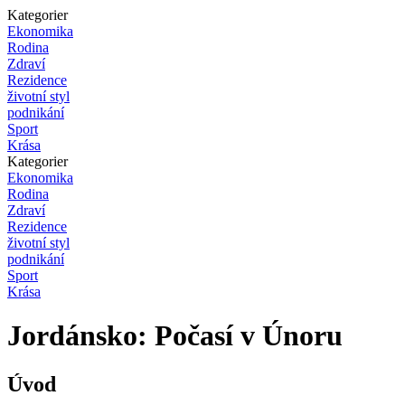
Kategorier
Ekonomika
Rodina
Zdraví
Rezidence
životní styl
podnikání
Sport
Krása
Kategorier
Ekonomika
Rodina
Zdraví
Rezidence
životní styl
podnikání
Sport
Krása
Jordánsko: Počasí v Únoru
Úvod