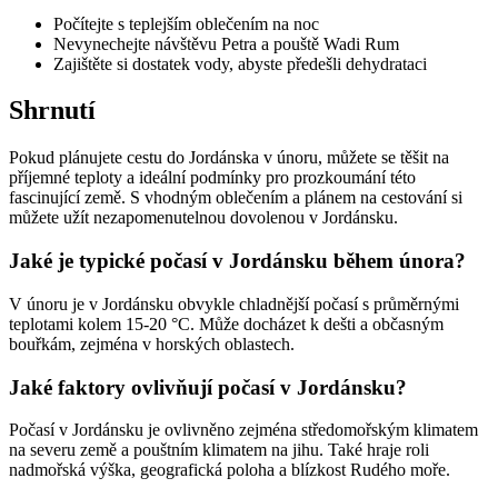
Počítejte s teplejším oblečením na noc
Nevynechejte návštěvu Petra a pouště Wadi Rum
Zajištěte si dostatek vody, abyste předešli dehydrataci
Shrnutí
Pokud plánujete cestu do Jordánska v únoru, můžete se těšit na
příjemné teploty a ideální podmínky pro prozkoumání této
fascinující země. S vhodným oblečením a plánem na cestování si
můžete užít nezapomenutelnou dovolenou v Jordánsku.
Jaké je typické počasí v Jordánsku během února?
V únoru je v Jordánsku obvykle chladnější počasí s průměrnými
teplotami kolem 15-20 °C. Může docházet k dešti a občasným
bouřkám, zejména v horských oblastech.
Jaké faktory ovlivňují počasí v Jordánsku?
Počasí v Jordánsku je ovlivněno zejména středomořským klimatem
na severu země a pouštním klimatem na jihu. Také hraje roli
nadmořská výška, geografická poloha a blízkost Rudého moře.