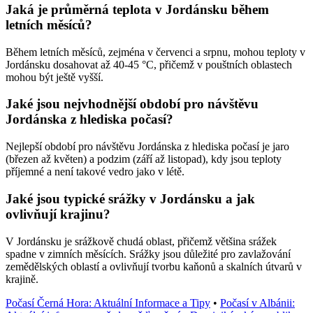
Jaká je průměrná teplota v Jordánsku během
letních měsíců?
Během letních měsíců, zejména v červenci a srpnu, mohou teploty v
Jordánsku dosahovat až 40-45 °C, přičemž v pouštních oblastech
mohou být ještě vyšší.
Jaké jsou nejvhodnější období pro návštěvu
Jordánska z hlediska počasí?
Nejlepší období pro návštěvu Jordánska z hlediska počasí je jaro
(březen až květen) a podzim (září až listopad), kdy jsou teploty
příjemné a není takové vedro jako v létě.
Jaké jsou typické srážky v Jordánsku a jak
ovlivňují krajinu?
V Jordánsku je srážkově chudá oblast, přičemž většina srážek
spadne v zimních měsících. Srážky jsou důležité pro zavlažování
zemědělských oblastí a ovlivňují tvorbu kaňonů a skalních útvarů v
krajině.
Počasí Černá Hora: Aktuální Informace a Tipy
•
Počasí v Albánii: