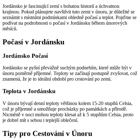
Jordánsko je fascinující zemí s bohatou historií a úchvatnou
krajinou. Pokud plánujete navštívit tuto zemi v únoru, je důležité se
seznámit s místními podmínkami ohledně počasí a teplot. Pojďme se
podívat na podrobnosti o počasí v Jordánsku během únorových
měsíců.
Počasí v Jordánsku
Jordánsko Počasí
Jordánsko se pyšní převážně suchým podnebím, které může být v
únoru poměrně příjemné. Teploty se začínají postupně zvyšovat, což
znamená, že je to ideální období pro cestování po zemi.
Teplota v Jordánsku
V únoru bývají denní teploty většinou kolem 15-20 stupňů Celsia,
což je příjemné a umožňuje procházky po památkách a přírodě.
Nicméně v noci mohou teploty klesat až k 5 stupňům Celsia, proto
je dobré mít s sebou i teplejší oblečení.
Tipy pro Cestování v Únoru