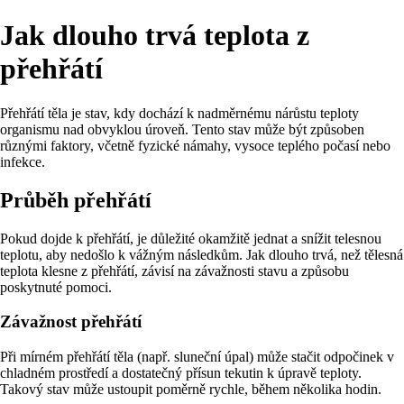
Jak dlouho trvá teplota z
přehřátí
Přehřátí těla je stav, kdy dochází k nadměrnému nárůstu teploty
organismu nad obvyklou úroveň. Tento stav může být způsoben
různými faktory, včetně fyzické námahy, vysoce teplého počasí nebo
infekce.
Průběh přehřátí
Pokud dojde k přehřátí, je důležité okamžitě jednat a snížit telesnou
teplotu, aby nedošlo k vážným následkům. Jak dlouho trvá, než tělesná
teplota klesne z přehřátí, závisí na závažnosti stavu a způsobu
poskytnuté pomoci.
Závažnost přehřátí
Při mírném přehřátí těla (např. sluneční úpal) může stačit odpočinek v
chladném prostředí a dostatečný přísun tekutin k úpravě teploty.
Takový stav může ustoupit poměrně rychle, během několika hodin.