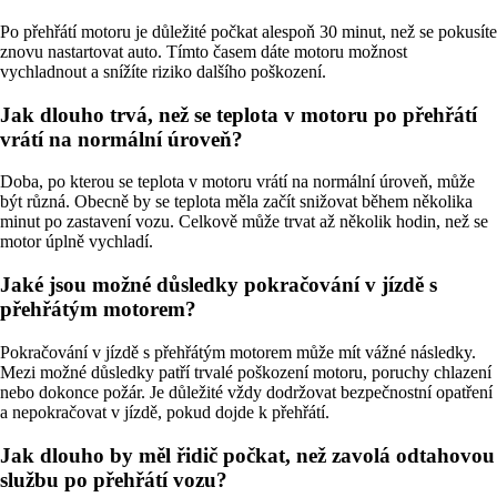
Po přehřátí motoru je důležité počkat alespoň 30 minut, než se pokusíte
znovu nastartovat auto. Tímto časem dáte motoru možnost
vychladnout a snížíte riziko dalšího poškození.
Jak dlouho trvá, než se teplota v motoru po přehřátí
vrátí na normální úroveň?
Doba, po kterou se teplota v motoru vrátí na normální úroveň, může
být různá. Obecně by se teplota měla začít snižovat během několika
minut po zastavení vozu. Celkově může trvat až několik hodin, než se
motor úplně vychladí.
Jaké jsou možné důsledky pokračování v jízdě s
přehřátým motorem?
Pokračování v jízdě s přehřátým motorem může mít vážné následky.
Mezi možné důsledky patří trvalé poškození motoru, poruchy chlazení
nebo dokonce požár. Je důležité vždy dodržovat bezpečnostní opatření
a nepokračovat v jízdě, pokud dojde k přehřátí.
Jak dlouho by měl řidič počkat, než zavolá odtahovou
službu po přehřátí vozu?