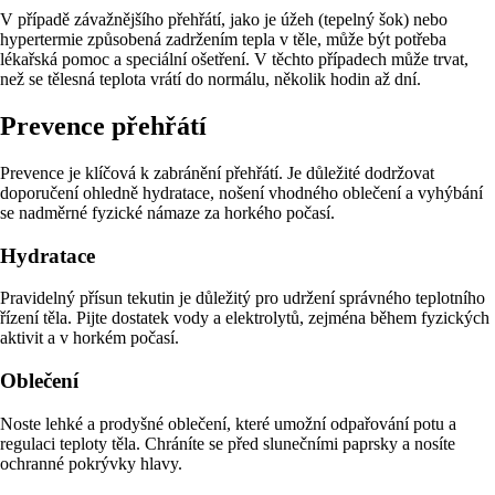
V případě závažnějšího přehřátí, jako je úžeh (tepelný šok) nebo
hypertermie způsobená zadržením tepla v těle, může být potřeba
lékařská pomoc a speciální ošetření. V těchto případech může trvat,
než se tělesná teplota vrátí do normálu, několik hodin až dní.
Prevence přehřátí
Prevence je klíčová k zabránění přehřátí. Je důležité dodržovat
doporučení ohledně hydratace, nošení vhodného oblečení a vyhýbání
se nadměrné fyzické námaze za horkého počasí.
Hydratace
Pravidelný přísun tekutin je důležitý pro udržení správného teplotního
řízení těla. Pijte dostatek vody a elektrolytů, zejména během fyzických
aktivit a v horkém počasí.
Oblečení
Noste lehké a prodyšné oblečení, které umožní odpařování potu a
regulaci teploty těla. Chráníte se před slunečními paprsky a nosíte
ochranné pokrývky hlavy.