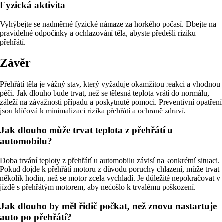
Fyzická aktivita
Vyhýbejte se nadměrné fyzické námaze za horkého počasí. Dbejte na
pravidelné odpočinky a ochlazování těla, abyste předešli riziku
přehřátí.
Závěr
Přehřátí těla je vážný stav, který vyžaduje okamžitou reakci a vhodnou
péči. Jak dlouho bude trvat, než se tělesná teplota vrátí do normálu,
záleží na závažnosti případu a poskytnuté pomoci. Preventivní opatření
jsou klíčová k minimalizaci rizika přehřátí a ochraně zdraví.
Jak dlouho může trvat teplota z přehřátí u
automobilu?
Doba trvání teploty z přehřátí u automobilu závisí na konkrétní situaci.
Pokud dojde k přehřátí motoru z důvodu poruchy chlazení, může trvat
několik hodin, než se motor zcela vychladí. Je důležité nepokračovat v
jízdě s přehřátým motorem, aby nedošlo k trvalému poškození.
Jak dlouho by měl řidič počkat, než znovu nastartuje
auto po přehřátí?