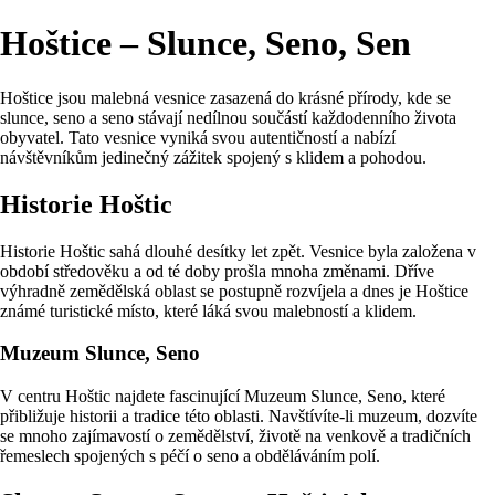
Hoštice – Slunce, Seno, Sen
Hoštice jsou malebná vesnice zasazená do krásné přírody, kde se
slunce, seno a seno stávají nedílnou součástí každodenního života
obyvatel. Tato vesnice vyniká svou autentičností a nabízí
návštěvníkům jedinečný zážitek spojený s klidem a pohodou.
Historie Hoštic
Historie Hoštic sahá dlouhé desítky let zpět. Vesnice byla založena v
období středověku a od té doby prošla mnoha změnami. Dříve
výhradně zemědělská oblast se postupně rozvíjela a dnes je Hoštice
známé turistické místo, které láká svou malebností a klidem.
Muzeum Slunce, Seno
V centru Hoštic najdete fascinující Muzeum Slunce, Seno, které
přibližuje historii a tradice této oblasti. Navštívíte-li muzeum, dozvíte
se mnoho zajímavostí o zemědělství, životě na venkově a tradičních
řemeslech spojených s péčí o seno a obděláváním polí.