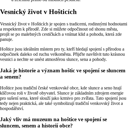
Vesnický život v Hošticích
Vesnický život v Hošticích je spojen s tradicemi, rodinnými hodnotami
a respektem k přírodě. Zde si můžete odpočinout od shonu města,
projít se po malebných cestičkách a vnímat klid a pohodu, která zde
panuje.
Hoštice jsou ideálním místem pro ty, kteří hledají spojení s přírodou a
odpočinek daleko od ruchu velkoměsta. Přijďte navštívit tuto krásnou
vesnici a nechte se unést atmosférou slunce, sena a pohody.
Jaká je historie a význam hoštic ve spojení se sluncem
a senem?
Hoštice jsou tradiční české venkovské obce, kde slunce a seno hrají
klíčovou roli v životě obyvatel. Slunce je základním zdrojem energie
pro sušení sena, které slouží jako krmivo pro zvířata. Tato spojení jsou
tedy nejen praktická, ale také symbolizují tradiční venkovský život a
hospodářství.
Jaký vliv má muzeum na hoštice ve spojení se
sluncem, senem a historií obce?