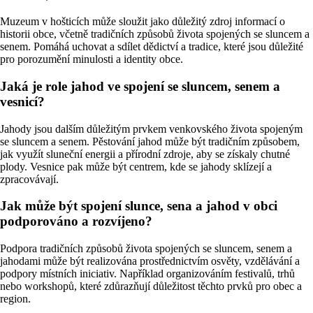
Muzeum v hošticích může sloužit jako důležitý zdroj informací o
historii obce, včetně tradičních způsobů života spojených se sluncem a
senem. Pomáhá uchovat a sdílet dědictví a tradice, které jsou důležité
pro porozumění minulosti a identity obce.
Jaká je role jahod ve spojení se sluncem, senem a
vesnicí?
Jahody jsou dalším důležitým prvkem venkovského života spojeným
se sluncem a senem. Pěstování jahod může být tradičním způsobem,
jak využít sluneční energii a přírodní zdroje, aby se získaly chutné
plody. Vesnice pak může být centrem, kde se jahody sklízejí a
zpracovávají.
Jak může být spojení slunce, sena a jahod v obci
podporováno a rozvíjeno?
Podpora tradičních způsobů života spojených se sluncem, senem a
jahodami může být realizována prostřednictvím osvěty, vzdělávání a
podpory místních iniciativ. Například organizováním festivalů, trhů
nebo workshopů, které zdůrazňují důležitost těchto prvků pro obec a
region.