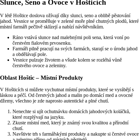
Slunce, Seno a Ovoce v Hošticích
V létě Hoštice doslova ožívají díky slunci, seno a oblibě pěstování
jahod. Vesnice se proměňuje v zelené moře plné chutných plodů, které
místní farmáři pečlivě sklízejí a nabízí návštěvníkům.
Ráno vstává slunce nad malebnými poli sena, která voní po
čerstvém fialovém prvosenku.
Farmáři pilně pracují na svých farmách, starají se o úrodu jahod
a obdělávají pole.
Vesnice pulzuje životem a všude kolem se rozléhá vůně
čerstvého ovoce a zeleniny.
Oblast Hoštic – Místní Produkty
V Hošticích si můžete vychutnat místní produkty, které se vyrábějí s
láskou a péčí. Od čerstvých jahod a malin po domácí med a ovocné
džemy, všechno je zde naprosto autentické a plné chutí.
Nenechte si ujít ochutnávku domácích jahodových koláčků,
které rozplývají na jazyku.
Zkuste místní med, který je známý svou kvalitou a přírodní
chutí.
Navštivte trh s farmářskými produkty a nakupte si čerstvé ovoce
a zeleninu přímo od místních pěstitelů.