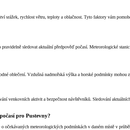
ství srážek, rychlost větru, teploty a oblačnost. Tyto faktory vám p
pravidelně sledovat aktuální předpověď počasí. Meteorologické stanice 
hodné oblečení. Vzdušná nadmořská výška a horské podmínky mohou způs
ní venkovních aktivit a bezpečnost návštěvníků. Sledování aktuálních 
počasí pro Pustevny?
 o očekávaných meteorologických podmínkách v daném místě v průběhu 