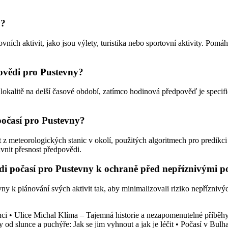
y?
h aktivit, jako jsou výlety, turistika nebo sportovní aktivity. Pomáhá 
povědi pro Pustevny?
lokalitě na delší časové období, zatímco hodinová předpověď je specif
počasí pro Pustevny?
 z meteorologických stanic v okolí, použitých algoritmech pro predikci
nit přesnost předpovědi.
ědi počasí pro Pustevny k ochraně před nepříznivými
 k plánování svých aktivit tak, aby minimalizovali riziko nepříznivých
nci
•
Ulice Michal Klíma – Tajemná historie a nezapomenutelné příběh
 od slunce a puchýře: Jak se jim vyhnout a jak je léčit
•
Počasí v Bulh