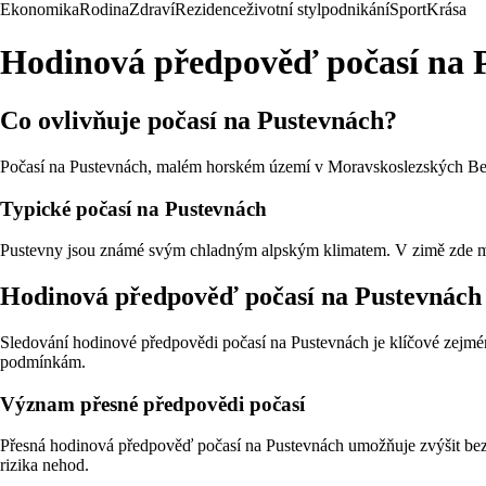
Ekonomika
Rodina
Zdraví
Rezidence
životní styl
podnikání
Sport
Krása
Hodinová předpověď počasí na 
Co ovlivňuje počasí na Pustevnách?
Počasí na Pustevnách, malém horském území v Moravskoslezských Bes
Typické počasí na Pustevnách
Pustevny jsou známé svým chladným alpským klimatem. V zimě zde můž
Hodinová předpověď počasí na Pustevnách
Sledování hodinové předpovědi počasí na Pustevnách je klíčové zejmén
podmínkám.
Význam přesné předpovědi počasí
Přesná hodinová předpověď počasí na Pustevnách umožňuje zvýšit bezpe
rizika nehod.