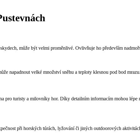
Pustevnách
kydech, může být velmi proměnlivé. Ovlivňuje ho především nadmořsk
e napadnout velké množství sněhu a teploty klesnou pod bod mrazu. 
a pro turisty a milovníky hor. Díky detailním informacím mohou lépe n
čnost při horských túrách, lyžování či jiných outdoorových aktivitác