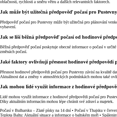
oblačnosti, rychlosti a směru větru a dalších relevantních faktorech.
Jak může být užitečná předpověď počasí pro Pustevn
Předpověď počasí pro Pustevny může být užitečná pro plánování venkovníc
vybavení.
Jak se liší běžná předpověď počasí od hodinové před
Běžná předpověď počasí poskytuje obecné informace o počasí v určité 
změnách počasí.
Jaké faktory ovlivňují přesnost hodinové předpovědi 
Přesnost hodinové předpovědi počasí pro Pustevny závisí na kvalitě dat
Aktuálnost dat a změny v atmosférických podmínkách mohou také ovliv
Jak mohou lidé využít informace z hodinové předpov
Lidé mohou využít informace z hodinové předpovědi počasí pro Pustevny
Díky aktuálním informacím mohou lépe chránit své zdraví a majetek.
Počasí v Bulharsku – Zlaté písky na 14 dní
•
Počasí v Thajsku v červe
Teplota Baltu: Aktuální situace a informace o baltském moři
•
Spáleniny