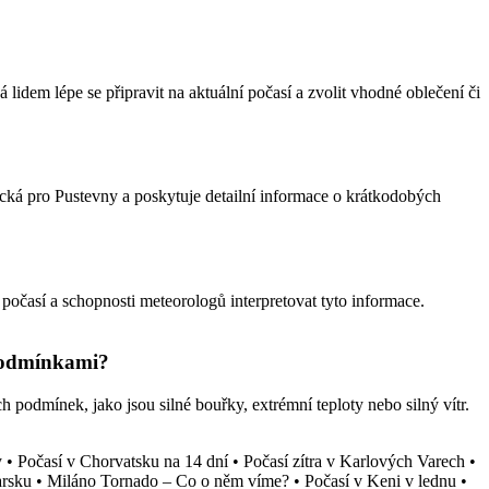
lidem lépe se připravit na aktuální počasí a zvolit vhodné oblečení či
ická pro Pustevny a poskytuje detailní informace o krátkodobých
 počasí a schopnosti meteorologů interpretovat tyto informace.
 podmínkami?
 podmínek, jako jsou silné bouřky, extrémní teploty nebo silný vítr.
y
•
Počasí v Chorvatsku na 14 dní
•
Počasí zítra v Karlových Varech
•
arsku
•
Miláno Tornado – Co o něm víme?
•
Počasí v Keni v lednu
•