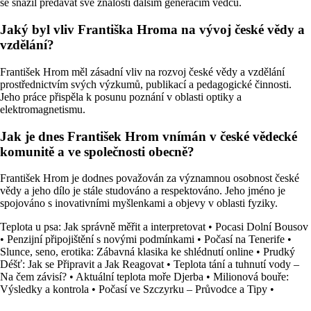
se snažil předávat své znalosti dalším generacím vědců.
Jaký byl vliv Františka Hroma na vývoj české vědy a
vzdělání?
František Hrom měl zásadní vliv na rozvoj české vědy a vzdělání
prostřednictvím svých výzkumů, publikací a pedagogické činnosti.
Jeho práce přispěla k posunu poznání v oblasti optiky a
elektromagnetismu.
Jak je dnes František Hrom vnímán v české vědecké
komunitě a ve společnosti obecně?
František Hrom je dodnes považován za významnou osobnost české
vědy a jeho dílo je stále studováno a respektováno. Jeho jméno je
spojováno s inovativními myšlenkami a objevy v oblasti fyziky.
Teplota u psa: Jak správně měřit a interpretovat
•
Pocasi Dolní Bousov
•
Penzijní připojištění s novými podmínkami
•
Počasí na Tenerife
•
Slunce, seno, erotika: Zábavná klasika ke shlédnutí online
•
Prudký
Déšť: Jak se Připravit a Jak Reagovat
•
Teplota tání a tuhnutí vody –
Na čem závisí?
•
Aktuální teplota moře Djerba
•
Milionová bouře:
Výsledky a kontrola
•
Počasí ve Szczyrku – Průvodce a Tipy
•