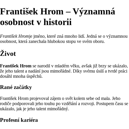
František Hrom – Významná
osobnost v historii
František Hrom
je jméno, které zná mnoho lidí. Jedná se o významnou
osobnost, která zanechala hlubokou stopu ve svém oboru.
Život
František Hrom
se narodil v mladém věku, avšak již brzy se ukázalo,
že jeho talent a nadání jsou mimořádné. Díky svému úsilí a tvrdé práci
dosáhl mnoha úspěchů.
Rané začátky
František Hrom projevoval zájem o svět kolem sebe od mala. Jeho
rodiče podporovali jeho touhu po vzdělání a rozvoji. Postupem času se
ukázalo, jak je jeho talent mimořádný.
Profesní kariéra