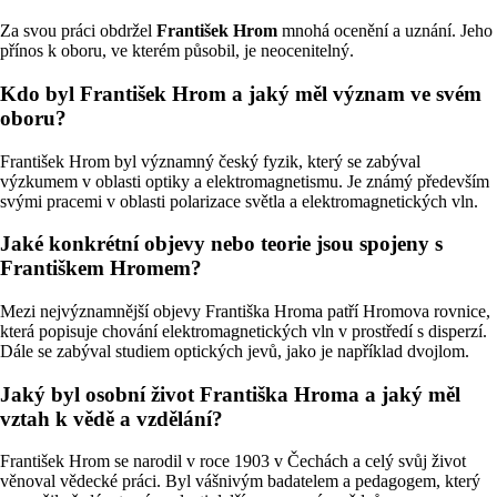
Za svou práci obdržel
František Hrom
mnohá ocenění a uznání. Jeho
přínos k oboru, ve kterém působil, je neocenitelný.
Kdo byl František Hrom a jaký měl význam ve svém
oboru?
František Hrom byl významný český fyzik, který se zabýval
výzkumem v oblasti optiky a elektromagnetismu. Je známý především
svými pracemi v oblasti polarizace světla a elektromagnetických vln.
Jaké konkrétní objevy nebo teorie jsou spojeny s
Františkem Hromem?
Mezi nejvýznamnější objevy Františka Hroma patří Hromova rovnice,
která popisuje chování elektromagnetických vln v prostředí s disperzí.
Dále se zabýval studiem optických jevů, jako je například dvojlom.
Jaký byl osobní život Františka Hroma a jaký měl
vztah k vědě a vzdělání?
František Hrom se narodil v roce 1903 v Čechách a celý svůj život
věnoval vědecké práci. Byl vášnivým badatelem a pedagogem, který