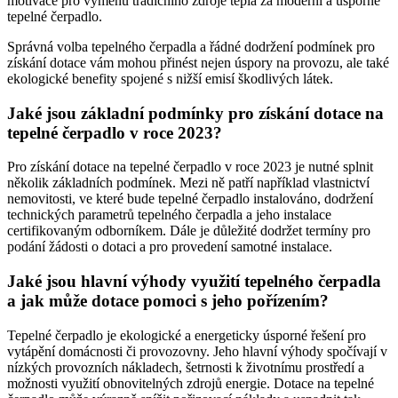
motivace pro výměnu tradičního zdroje tepla za moderní a úsporné
tepelné čerpadlo.
Správná volba tepelného čerpadla a řádné dodržení podmínek pro
získání dotace vám mohou přinést nejen úspory na provozu, ale také
ekologické benefity spojené s nižší emisí škodlivých látek.
Jaké jsou základní podmínky pro získání dotace na
tepelné čerpadlo v roce 2023?
Pro získání dotace na tepelné čerpadlo v roce 2023 je nutné splnit
několik základních podmínek. Mezi ně patří například vlastnictví
nemovitosti, ve které bude tepelné čerpadlo instalováno, dodržení
technických parametrů tepelného čerpadla a jeho instalace
certifikovaným odborníkem. Dále je důležité dodržet termíny pro
podání žádosti o dotaci a pro provedení samotné instalace.
Jaké jsou hlavní výhody využití tepelného čerpadla
a jak může dotace pomoci s jeho pořízením?
Tepelné čerpadlo je ekologické a energeticky úsporné řešení pro
vytápění domácnosti či provozovny. Jeho hlavní výhody spočívají v
nízkých provozních nákladech, šetrnosti k životnímu prostředí a
možnosti využití obnovitelných zdrojů energie. Dotace na tepelné