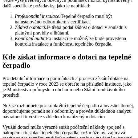
Vedle výše uvedených obecných podmínek mohou být stanoveny i
další specifické požadavky, jako je například:
Profesionální instalace:
Tepelné čerpadlo musí být
nainstalováno odborníkem s certifikací.
Žádost o dotaci:
Je třeba podat žádost o dotaci v souladu s
platnými pravidly a lhůtami.
Kontrolní audit:
Po instalaci je možné, že bude provedena
kontrola instalace a funkčnosti tepelného čerpadla.
Kde získat informace o dotaci na tepelné
čerpadlo
Pro detailní informace o podmínkách a procesu získání dotace na
tepelné čerpadlo v roce 2023 se obraťte na příslušné instituce, jako
je Ministerstvo průmyslu a obchodu nebo Státní fond životního
prostředí.
Než se rozhodnete pro konkrétní tepelné čerpadlo a investici do něj,
doporučujeme poradit se s odborníky a provést důkladnou analýzu
návratnosti investice vzhledem k nabízeným dotacím.
Využití dotací může výrazně snížit počáteční náklady spojené s
nákupem a instalací tepelného čerpadla, což může být zajímavá