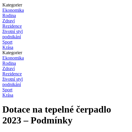
Kategorier
Ekonomika
Rodina
Zdraví
Rezidence
životní styl
podnikání
Sport
Krása
Kategorier
Ekonomika
Rodina
Zdraví
Rezidence
životní styl
podnikání
Sport
Krása
Dotace na tepelné čerpadlo
2023 – Podmínky