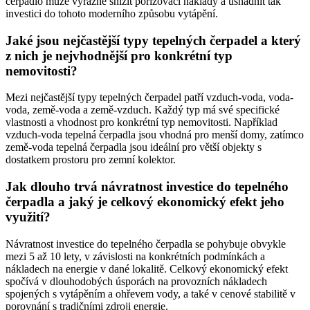
čerpadlo může výrazně snížit pořizovací náklady a usnadnit tak
investici do tohoto moderního způsobu vytápění.
Jaké jsou nejčastější typy tepelných čerpadel a který
z nich je nejvhodnější pro konkrétní typ
nemovitosti?
Mezi nejčastější typy tepelných čerpadel patří vzduch-voda, voda-
voda, země-voda a země-vzduch. Každý typ má své specifické
vlastnosti a vhodnost pro konkrétní typ nemovitosti. Například
vzduch-voda tepelná čerpadla jsou vhodná pro menší domy, zatímco
země-voda tepelná čerpadla jsou ideální pro větší objekty s
dostatkem prostoru pro zemní kolektor.
Jak dlouho trvá návratnost investice do tepelného
čerpadla a jaký je celkový ekonomický efekt jeho
využití?
Návratnost investice do tepelného čerpadla se pohybuje obvykle
mezi 5 až 10 lety, v závislosti na konkrétních podmínkách a
nákladech na energie v dané lokalitě. Celkový ekonomický efekt
spočívá v dlouhodobých úsporách na provozních nákladech
spojených s vytápěním a ohřevem vody, a také v cenové stabilitě v
porovnání s tradičními zdroji energie.