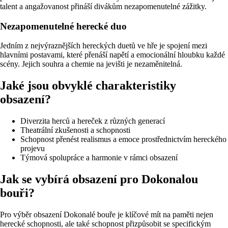
talent a angažovanost přináší divákům nezapomenutelné zážitky.
Nezapomenutelné herecké duo
Jedním z nejvýraznějších hereckých duetů ve hře je spojení mezi
hlavními postavami, které přenáší napětí a emocionální hloubku každé
scény. Jejich souhra a chemie na jevišti je nezaměnitelná.
Jaké jsou obvyklé charakteristiky
obsazení?
Diverzita herců a hereček z různých generací
Theatrální zkušenosti a schopnosti
Schopnost přenést realismus a emoce prostřednictvím hereckého
projevu
Týmová spolupráce a harmonie v rámci obsazení
Jak se vybírá obsazení pro Dokonalou
bouři?
Pro výběr obsazení Dokonalé bouře je klíčové mít na paměti nejen
herecké schopnosti, ale také schopnost přizpůsobit se specifickým