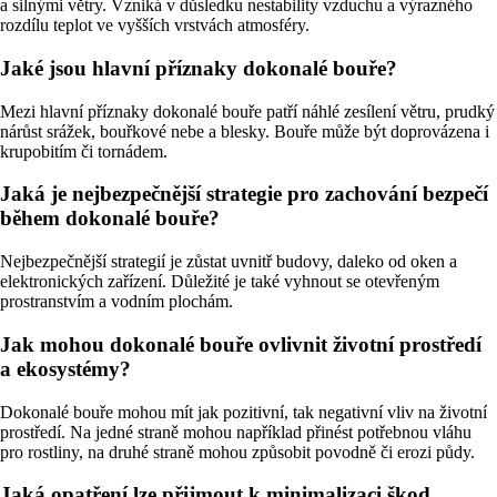
a silnými větry. Vzniká v důsledku nestability vzduchu a výrazného
rozdílu teplot ve vyšších vrstvách atmosféry.
Jaké jsou hlavní příznaky dokonalé bouře?
Mezi hlavní příznaky dokonalé bouře patří náhlé zesílení větru, prudký
nárůst srážek, bouřkové nebe a blesky. Bouře může být doprovázena i
krupobitím či tornádem.
Jaká je nejbezpečnější strategie pro zachování bezpečí
během dokonalé bouře?
Nejbezpečnější strategií je zůstat uvnitř budovy, daleko od oken a
elektronických zařízení. Důležité je také vyhnout se otevřeným
prostranstvím a vodním plochám.
Jak mohou dokonalé bouře ovlivnit životní prostředí
a ekosystémy?
Dokonalé bouře mohou mít jak pozitivní, tak negativní vliv na životní
prostředí. Na jedné straně mohou například přinést potřebnou vláhu
pro rostliny, na druhé straně mohou způsobit povodně či erozi půdy.
Jaká opatření lze přijmout k minimalizaci škod