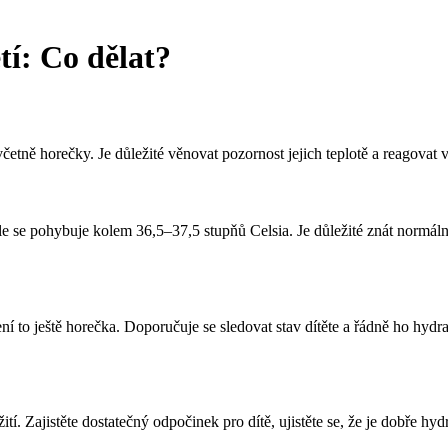
tí: Co dělat?
tně horečky. Je důležité věnovat pozornost jejich teplotě a reagovat 
le se pohybuje kolem 36,5–37,5 stupňů Celsia. Je důležité znát normální 
 to ještě horečka. Doporučuje se sledovat stav dítěte a řádně ho hydra
í. Zajistěte dostatečný odpočinek pro dítě, ujistěte se, že je dobře hydr