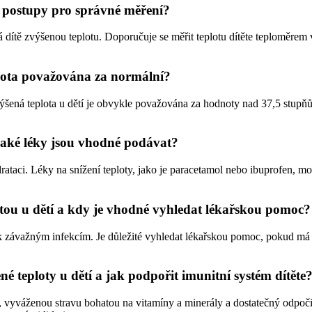
né postupy pro správné měření?
dítě zvýšenou teplotu. Doporučuje se měřit teplotu dítěte teploměrem v
plota považována za normální?
šená teplota u dětí je obvykle považována za hodnoty nad 37,5 stupňů C
a jaké léky jsou vhodné podávat?
hydrataci. Léky na snížení teploty, jako je paracetamol nebo ibuprofen,
tou u dětí a kdy je vhodné vyhledat lékařskou pomoc?
 závažným infekcím. Je důležité vyhledat lékařskou pomoc, pokud má dí
né teploty u dětí a jak podpořit imunitní systém dítěte
u, vyváženou stravu bohatou na vitamíny a minerály a dostatečný odpoč