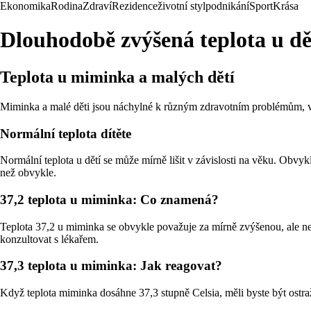
Ekonomika
Rodina
Zdraví
Rezidence
životní styl
podnikání
Sport
Krása
Dlouhodobě zvýšená teplota u dě
Teplota u miminka a malých dětí
Miminka a malé děti jsou náchylné k různým zdravotním problémům, vče
Normální teplota dítěte
Normální teplota u dětí se může mírně lišit v závislosti na věku. Obvyk
než obvykle.
37,2 teplota u miminka: Co znamená?
Teplota 37,2 u miminka se obvykle považuje za mírně zvýšenou, ale není
konzultovat s lékařem.
37,3 teplota u miminka: Jak reagovat?
Když teplota miminka dosáhne 37,3 stupně Celsia, měli byste být ostražit