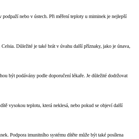
 podpaží nebo v ústech. Při měření teploty u miminek je nejlepší
elsia. Důležité je také brát v úvahu další příznaky, jako je únava,
 mohou být podávány podle doporučení lékaře. Je důležité dodržovat
tě vysokou teplotu, která neklesá, nebo pokud se objeví další
?
inek. Podpora imunitního systému dítěte může být také posílena