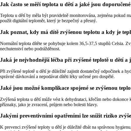
Jak často se měří teplota u dětí a jaké jsou doporuče
Teplota u dětí by měla být pravidelně monitorována, zejména pokud má 
použít digitální teploměr, který je bezpečný a přesný.
Jak poznat, kdy má dítě zvýšenou teplotu a kdy je te
Normální teplota dítěte se pohybuje kolem 36,5-37,5 stupňů Celsia. Zvý
nechutenství nebo podrážděnost.
Jaká je nejvhodnější léčba při zvýšené teplotě u dětí 
Při zvýšené teplotě u dětí je důležité zajistit dostatečný odpočinek a 
správné dávkování a nepodávat dítěti léky určené pro dospělé.
Jaké jsou možné komplikace spojené se zvýšenou teplo
Zvýšená teplota u dětí může vést k dehydrataci, křečím nebo dokonce k
příznaky, jako je zvracení, průjem nebo bolesti hlavy.
Jakými preventivními opatřeními lze snížit riziko zvýše
K prevenci zvýšené teploty u dětí je důležité dbát na správnou hygien