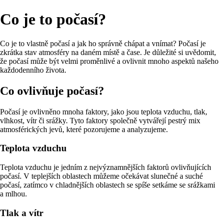
Co je to počasí?
Co je to vlastně počasí a jak ho správně chápat a vnímat? Počasí je
zkrátka stav atmosféry na daném místě a čase. Je důležité si uvědomit,
že počasí může být velmi proměnlivé a ovlivnit mnoho aspektů našeho
každodenního života.
Co ovlivňuje počasí?
Počasí je ovlivněno mnoha faktory, jako jsou teplota vzduchu, tlak,
vlhkost, vítr či srážky. Tyto faktory společně vytvářejí pestrý mix
atmosférických jevů, které pozorujeme a analyzujeme.
Teplota vzduchu
Teplota vzduchu je jedním z nejvýznamnějších faktorů ovlivňujících
počasí. V teplejších oblastech můžeme očekávat slunečné a suché
počasí, zatímco v chladnějších oblastech se spíše setkáme se srážkami
a mlhou.
Tlak a vítr