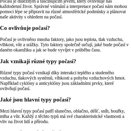
Počasí je důležitým a fascinujícím jevem, který ovlivňuje náš
každodenní život. Správné vnímání a interpretace počasí nám mohou
pomoci lépe se připravit na různé atmosférické podmínky a plánovat
naše aktivity s ohledem na počasí.
Co ovlivňuje počasí?
Počasí je ovlivněno mnoha faktory, jako jsou teplota, tlak vzduchu,
vlhkost, vítr a srážky. Tyto faktory společně určují, jaké bude počasí v
daném okamžiku a jak se bude vyvíjet v průběhu času.
Jak vznikají různé typy počasí?
Různé typy počasí vznikají díky interakci teplého a studeného
vzduchu, tlakových systémů, vlhkosti a pohybu vzduchových hmot.
Například cyklóny a anticyklóny jsou základními prvky, které
ovlivňují počasí.
Jaké jsou hlavní typy počasí?
Mezi hlavní typy počasí patří slunečno, oblačno, déšť, sníh, bouřky,
mlha a vítr. Každý z těchto typů má své charakteristické vlastnosti a
vliv na život lidí a přírodu.