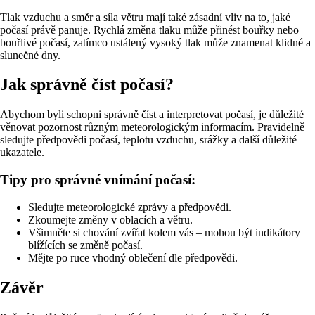
Tlak vzduchu a směr a síla větru mají také zásadní vliv na to, jaké
počasí právě panuje. Rychlá změna tlaku může přinést bouřky nebo
bouřlivé počasí, zatímco ustálený vysoký tlak může znamenat klidné a
slunečné dny.
Jak správně číst počasí?
Abychom byli schopni správně číst a interpretovat počasí, je důležité
věnovat pozornost různým meteorologickým informacím. Pravidelně
sledujte předpovědi počasí, teplotu vzduchu, srážky a další důležité
ukazatele.
Tipy pro správné vnímání počasí:
Sledujte meteorologické zprávy a předpovědi.
Zkoumejte změny v oblacích a větru.
Všimněte si chování zvířat kolem vás – mohou být indikátory
blížících se změně počasí.
Mějte po ruce vhodný oblečení dle předpovědi.
Závěr