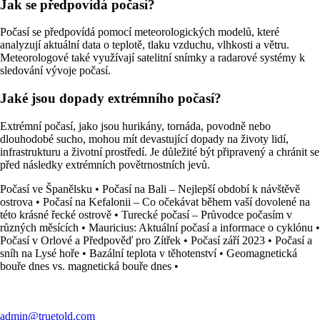
Jak se předpovídá počasí?
Počasí se předpovídá pomocí meteorologických modelů, které
analyzují aktuální data o teplotě, tlaku vzduchu, vlhkosti a větru.
Meteorologové také využívají satelitní snímky a radarové systémy k
sledování vývoje počasí.
Jaké jsou dopady extrémního počasí?
Extrémní počasí, jako jsou hurikány, tornáda, povodně nebo
dlouhodobé sucho, mohou mít devastující dopady na životy lidí,
infrastrukturu a životní prostředí. Je důležité být připravený a chránit se
před následky extrémních povětrnostních jevů.
Počasí ve Španělsku
•
Počasí na Bali – Nejlepší období k návštěvě
ostrova
•
Počasí na Kefalonii – Co očekávat během vaší dovolené na
této krásné řecké ostrově
•
Turecké počasí – Průvodce počasím v
různých měsících
•
Mauricius: Aktuální počasí a informace o cyklónu
•
Počasí v Orlové a Předpověď pro Zítřek
•
Počasí září 2023
•
Počasí a
sníh na Lysé hoře
•
Bazální teplota v těhotenství
•
Geomagnetická
bouře dnes vs. magnetická bouře dnes
•
admin@truetold.com