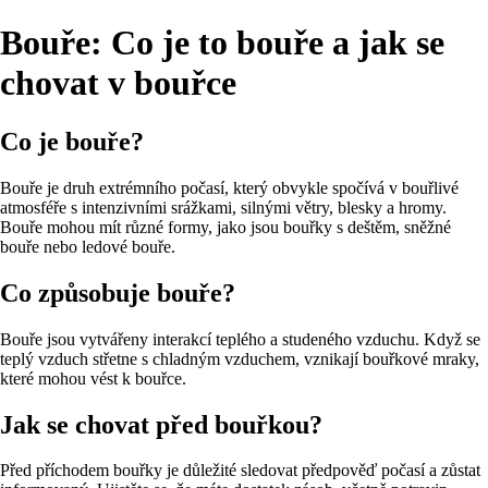
Bouře: Co je to bouře a jak se
chovat v bouřce
Co je bouře?
Bouře je druh extrémního počasí, který obvykle spočívá v bouřlivé
atmosféře s intenzivními srážkami, silnými větry, blesky a hromy.
Bouře mohou mít různé formy, jako jsou bouřky s deštěm, sněžné
bouře nebo ledové bouře.
Co způsobuje bouře?
Bouře jsou vytvářeny interakcí teplého a studeného vzduchu. Když se
teplý vzduch střetne s chladným vzduchem, vznikají bouřkové mraky,
které mohou vést k bouřce.
Jak se chovat před bouřkou?
Před příchodem bouřky je důležité sledovat předpověď počasí a zůstat