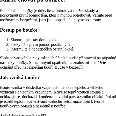
Po ukončení bouřky je důležité zkontrolovat možné škody a
poskytnout první pomoc těm, kteří ji mohou potřebovat. Varujte před
možnými nebezpečími, jako jsou popadané dráty nebo stromy.
Postup po bouřce:
Zkontrolujte stav domu a okolí.
Poskytněte první pomoc postiženým.
Informujte o nebezpečích ostatní okolí.
Sledujte varování a rady místních úřadů a buďte připraveni na případné
následky bouřky. S rozumnými opatřeními a znalostmi se můžete
ochránit před nebezpečími bouří. Buďte v bezpečí!
Jak vzniká bouře?
Bouře vzniká v důsledku vzájemné interakce teplého a vlhkého
vzduchu s chladným vzduchem. Když se teplý vzduch stoupá a
ochlazuje se, dochází k kondenzaci vodní páry a vzniku oblaků. Pokud
je rozdíl teplot mezi vrstvami vzduchu větší, může dojít k tvorbě
bouřkových oblaků a následně k bouřce.