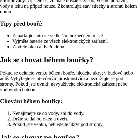
informovaný. Ujistěte se, že máte dostatek zásob, včetně potravin,
vody a léků na případ nouze. Zkontrolujte stav střechy a stromů kolem
domu.
Tipy před bouří:
Zaparkujte auto ve vedlejším bezpečném místě.
Vyjměte baterie ze všech elektronických zařízení.
Zavřete okna a dveře domu.
Jak se chovat během bouřky?
Pokud se ocitnete venku během bouře, hledejte úkryt v budově nebo
autě. Vyhýbejte se otevřeným prostranstvím a nezdržujte se pod
stromy. Pokud jste uvnitř, nevyužívejte elektronická zařízení nebo
vodovodní baterie.
Chování během bouřky:
Nenajímejte se do vody, ani do vody.
Držte se dál od oken a dveří.
Pokud jste venku, nehledejte úkryt pod stromy.
Jak se chovat po bouřce?