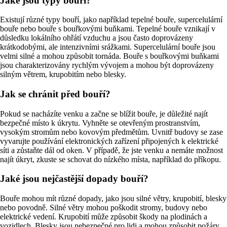
Jaké jsou typy bouří?
Existují různé typy bouří, jako například tepelné bouře, supercelulární
bouře nebo bouře s bouřkovými buňkami. Tepelné bouře vznikají v
důsledku lokálního ohřátí vzduchu a jsou často doprovázeny
krátkodobými, ale intenzivními srážkami. Supercelulární bouře jsou
velmi silné a mohou způsobit tornáda. Bouře s bouřkovými buňkami
jsou charakterizovány rychlým vývojem a mohou být doprovázeny
silným větrem, krupobitím nebo blesky.
Jak se chránit před bouří?
Pokud se nacházíte venku a začne se blížit bouře, je důležité najít
bezpečné místo k úkrytu. Vyhněte se otevřeným prostranstvím,
vysokým stromům nebo kovovým předmětům. Uvnitř budovy se zase
vyvarujte používání elektronických zařízení připojených k elektrické
síti a zůstaňte dál od oken. V případě, že jste venku a nemáte možnost
najít úkryt, zkuste se schovat do nízkého místa, například do příkopu.
Jaké jsou nejčastější dopady bouří?
Bouře mohou mít různé dopady, jako jsou silné větry, krupobití, blesky
nebo povodně. Silné větry mohou poškodit stromy, budovy nebo
elektrické vedení. Krupobití může způsobit škody na plodinách a
vozidlech. Blesky jsou nebezpečné pro lidi a mohou způsobit požáry.