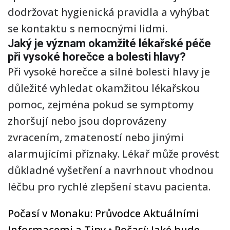
dodržovat hygienická pravidla a vyhýbat
se kontaktu s nemocnými lidmi.
Jaký je význam okamžité lékařské péče
při vysoké horečce a bolesti hlavy?
Při vysoké horečce a silné bolesti hlavy je
důležité vyhledat okamžitou lékařskou
pomoc, zejména pokud se symptomy
zhoršují nebo jsou doprovázeny
zvracením, zmateností nebo jinými
alarmujícími příznaky. Lékař může provést
důkladné vyšetření a navrhnout vhodnou
léčbu pro rychlé zlepšení stavu pacienta.
Počasí v Monaku: Průvodce Aktuálními
Informacemi a Tipy
•
Počasí: Jaké bude