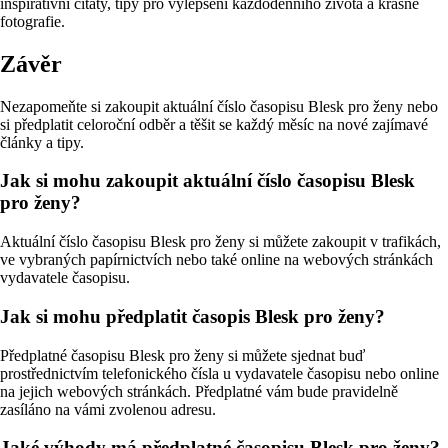
inspirativní citáty, tipy pro vylepšení každodenního života a krásné
fotografie.
Závěr
Nezapomeňte si zakoupit aktuální číslo časopisu Blesk pro ženy nebo
si předplatit celoroční odběr a těšit se každý měsíc na nové zajímavé
články a tipy.
Jak si mohu zakoupit aktuální číslo časopisu Blesk
pro ženy?
Aktuální číslo časopisu Blesk pro ženy si můžete zakoupit v trafikách,
ve vybraných papírnictvích nebo také online na webových stránkách
vydavatele časopisu.
Jak si mohu předplatit časopis Blesk pro ženy?
Předplatné časopisu Blesk pro ženy si můžete sjednat buď
prostřednictvím telefonického čísla u vydavatele časopisu nebo online
na jejich webových stránkách. Předplatné vám bude pravidelně
zasíláno na vámi zvolenou adresu.
Jaké výhody má předplatné časopisu Blesk pro ženy?