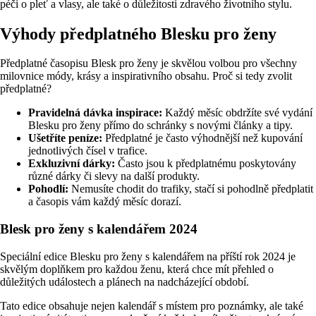
péči o pleť a vlasy, ale také o důležitosti zdravého životního stylu.
Výhody předplatného Blesku pro ženy
Předplatné časopisu Blesk pro ženy je skvělou volbou pro všechny
milovnice módy, krásy a inspirativního obsahu. Proč si tedy zvolit
předplatné?
Pravidelná dávka inspirace:
Každý měsíc obdržíte své vydání
Blesku pro ženy přímo do schránky s novými články a tipy.
Ušetříte peníze:
Předplatné je často výhodnější než kupování
jednotlivých čísel v trafice.
Exkluzivní dárky:
Často jsou k předplatnému poskytovány
různé dárky či slevy na další produkty.
Pohodlí:
Nemusíte chodit do trafiky, stačí si pohodlně předplatit
a časopis vám každý měsíc dorazí.
Blesk pro ženy s kalendářem 2024
Speciální edice Blesku pro ženy s kalendářem na příští rok 2024 je
skvělým doplňkem pro každou ženu, která chce mít přehled o
důležitých událostech a plánech na nadcházející období.
Tato edice obsahuje nejen kalendář s místem pro poznámky, ale také