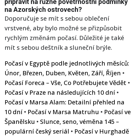
připravit na různé povětrnostní podmínky
na Azorských ostrovech?
Doporučuje se mít s sebou oblečení
vrstvené, aby bylo možné se přizpůsobit
rychlým změnám počasí. Důležité je také
mít s sebou deštník a sluneční brýle.
Počasí v Egyptě podle jednotlivých měsíců:
Únor, Březen, Duben, Květen, Září, Říjen
•
Počasí Foreca – Vše, Co Potřebujete Vědět
•
Počasí v Praze na následujících 10 dní
•
Počasí v Marsa Alam: Detailní přehled na
10 dní
•
Počasí v Marsa Matruhu
•
Počasí ve
Španělsku
•
Slunce, seno, véměna 145 –
populární český seriál
•
Počasí v Hurghadě