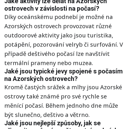
Jaké aktivity lze dělat na Azorských
ostrovech v závislosti na počasí?
Díky oceánskému podnebí je možné na
Azorských ostrovech provozovat různé
outdoorové aktivity jako jsou turistika,
potápění, pozorování velryb či surfování. V
případě deštivého počasí lze navštívit
termální prameny nebo muzea.
Jaké jsou typické jevy spojené s počasím
na Azorských ostrovech?
Kromě častých srážek a mlhy jsou Azorské
ostrovy také známé pro své rychle se
měnící počasí. Během jednoho dne může
být slunečno, deštivo a větrno.
Jaké jsou nejlepší způsoby, jak se