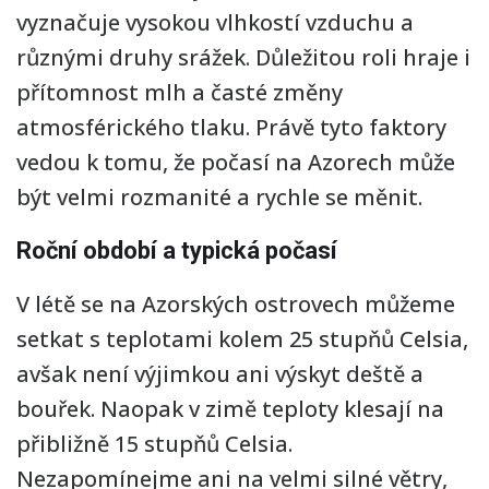
vyznačuje vysokou vlhkostí vzduchu a
různými druhy srážek. Důležitou roli hraje i
přítomnost mlh a časté změny
atmosférického tlaku. Právě tyto faktory
vedou k tomu, že počasí na Azorech může
být velmi rozmanité a rychle se měnit.
Roční období a typická počasí
V létě se na Azorských ostrovech můžeme
setkat s teplotami kolem 25 stupňů Celsia,
avšak není výjimkou ani výskyt deště a
bouřek. Naopak v zimě teploty klesají na
přibližně 15 stupňů Celsia.
Nezapomínejme ani na velmi silné větry,