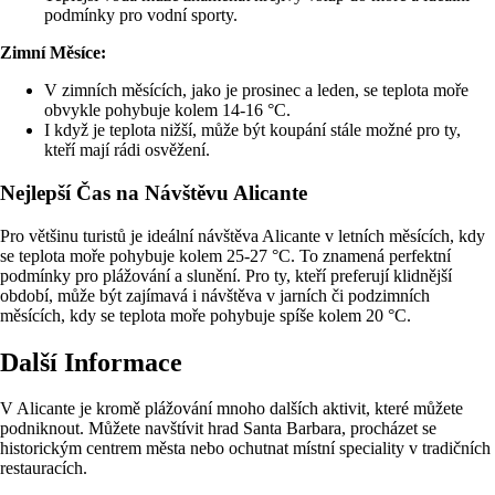
podmínky pro vodní sporty.
Zimní Měsíce:
V zimních měsících, jako je prosinec a leden, se teplota moře
obvykle pohybuje kolem 14-16 °C.
I když je teplota nižší, může být koupání stále možné pro ty,
kteří mají rádi osvěžení.
Nejlepší Čas na Návštěvu Alicante
Pro většinu turistů je ideální návštěva Alicante v letních měsících, kdy
se teplota moře pohybuje kolem 25-27 °C. To znamená perfektní
podmínky pro plážování a slunění. Pro ty, kteří preferují klidnější
období, může být zajímavá i návštěva v jarních či podzimních
měsících, kdy se teplota moře pohybuje spíše kolem 20 °C.
Další Informace
V Alicante je kromě plážování mnoho dalších aktivit, které můžete
podniknout. Můžete navštívit hrad Santa Barbara, procházet se
historickým centrem města nebo ochutnat místní speciality v tradičních
restauracích.