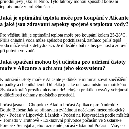
přírodní jevy jako El Niño. Tyto faktory mohou způsobit kolísání
teploty moře v průběhu času.
Jaká je optimální teplota moře pro koupání v Alicante
a jaké jsou zdravotní aspekty spojené s teplotou vody?
Pro většinu lidí je optimální teplota moře pro koupání kolem 25-28°C.
Příliš chladná voda může způsobit podchlazení, zatímco příliš teplá
voda může vést k dehydrataci. Je důležité dbát na bezpečnost a zdraví
při pobytu ve vodě.
Jaká opatření mohou být učiněna pro udržení čistoty
moře v Alicante a ochranu jeho ekosystému?
K udržení čistoty moře v Alicante je důležité minimalizovat znečištění
odpadky a chemikáliemi. Důležitá je také ochrana místního mořského
života a korálů prostřednictvím udržitelných praktik a osvěty veřejnosti
o důležitosti ochrany mořského prostředí.
Počasí jasná na Chopoku
•
Aladin Počasí Aplikace pro Android
•
Bouře Babeta: Jak se připravit a zvládnout nečekaný meteorologický
jev
•
Počasí v Lipových Lázních
•
Počasí na Kapverdách podle měsíců
•
Tornado v Trutnově
•
Exkluzivní průvodce počasím ve Szklarské
Porebě
•
Senegal a jeho rozmanité počasí
•
Istanbul Počasí – Vše, co