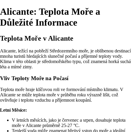
Alicante: Teplota Moře a
Důležité Informace
Teplota Moře v Alicante
Alicante, ležící na pobřeží Středozemního moře, je oblíbenou destinací
mnoha turistů hledajících slunečné počasí a příjemné teploty vody.
Klima v této oblasti je středomořského typu, což znamená horká suchá
léta a mírné zimy.
Vliv Teploty Moře na Počasí
Teplota moře hraje klíčovou roli ve formování místního klimatu. V
Alicante se může teplota moře v průběhu roku výrazně lišit, což
ovlivňuje i teplotu vzduchu a příjemnost koupání.
Letní Měsíce:
V letních měsících, jako je červenec a srpen, dosahuje teplota
moře v Alicante průměrně 25-27 °C.
Teplejší voda může znamenat hřejivý vstup do moře a ideální