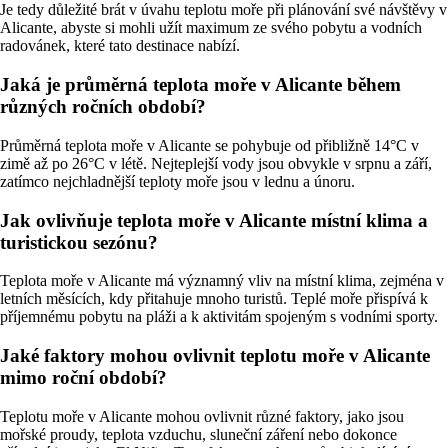
Je tedy důležité brát v úvahu teplotu moře při plánování své návštěvy v
Alicante, abyste si mohli užít maximum ze svého pobytu a vodních
radovánek, které tato destinace nabízí.
Jaká je průměrná teplota moře v Alicante během
různých ročních období?
Průměrná teplota moře v Alicante se pohybuje od přibližně 14°C v
zimě až po 26°C v létě. Nejteplejší vody jsou obvykle v srpnu a září,
zatímco nejchladnější teploty moře jsou v lednu a únoru.
Jak ovlivňuje teplota moře v Alicante místní klima a
turistickou sezónu?
Teplota moře v Alicante má významný vliv na místní klima, zejména v
letních měsících, kdy přitahuje mnoho turistů. Teplé moře přispívá k
příjemnému pobytu na pláži a k aktivitám spojeným s vodními sporty.
Jaké faktory mohou ovlivnit teplotu moře v Alicante
mimo roční období?
Teplotu moře v Alicante mohou ovlivnit různé faktory, jako jsou
mořské proudy, teplota vzduchu, sluneční záření nebo dokonce