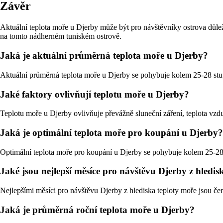
Závěr
Aktuální teplota moře u Djerby může být pro návštěvníky ostrova důleži
na tomto nádherném tuniském ostrově.
Jaká je aktuální průměrná teplota moře u Djerby?
Aktuální průměrná teplota moře u Djerby se pohybuje kolem 25-28 stupň
Jaké faktory ovlivňují teplotu moře u Djerby?
Teplotu moře u Djerby ovlivňuje převážně sluneční záření, teplota vz
Jaká je optimální teplota moře pro koupání u Djerby?
Optimální teplota moře pro koupání u Djerby se pohybuje kolem 25-28 s
Jaké jsou nejlepší měsíce pro návštěvu Djerby z hledis
Nejlepšími měsíci pro návštěvu Djerby z hlediska teploty moře jsou červ
Jaká je průměrná roční teplota moře u Djerby?