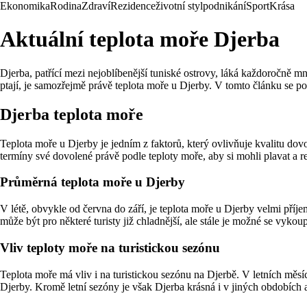
Ekonomika
Rodina
Zdraví
Rezidence
životní styl
podnikání
Sport
Krása
Aktuální teplota moře Djerba
Djerba, patřící mezi nejoblíbenější tuniské ostrovy, láká každoročně m
ptají, je samozřejmě právě teplota moře u Djerby. V tomto článku se po
Djerba teplota moře
Teplota moře u Djerby je jedním z faktorů, který ovlivňuje kvalitu dovo
termíny své dovolené právě podle teploty moře, aby si mohli plavat a r
Průměrná teplota moře u Djerby
V létě, obvykle od června do září, je teplota moře u Djerby velmi pří
může být pro některé turisty již chladnější, ale stále je možné se vykoup
Vliv teploty moře na turistickou sezónu
Teplota moře má vliv i na turistickou sezónu na Djerbě. V letních měsící
Djerby. Kromě letní sezóny je však Djerba krásná i v jiných obdobích a n