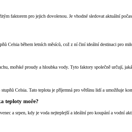
tým faktorem pro jejich dovolenou. Je vhodné sledovat aktuální počasí 
ů Celsia během letních měsíců, což z ní činí ideální destinaci pro mil
duchu, mořské proudy a hloubka vody. Tyto faktory společně určují, ja
tupňů Celsia. Tato teplota je příjemná pro většinu lidí a umožňuje ko
ka teploty moře?
enec a srpen, kdy je voda nejteplejší a ideální pro koupání a vodní akti