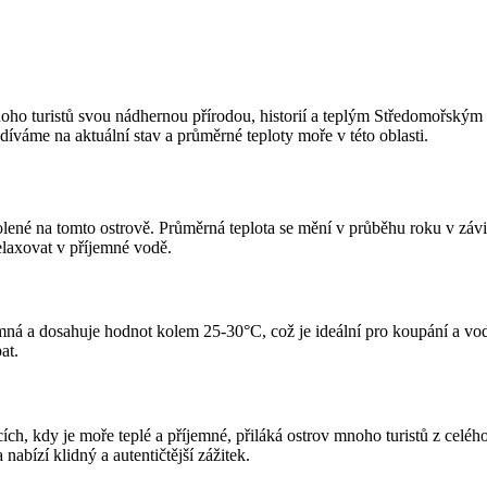
noho turistů svou nádhernou přírodou, historií a teplým Středomořským 
díváme na aktuální stav a průměrné teploty moře v této oblasti.
lené na tomto ostrově. Průměrná teplota se mění v průběhu roku v závisl
elaxovat v příjemné vodě.
jemná a dosahuje hodnot kolem 25-30°C, což je ideální pro koupání a vo
at.
ch, kdy je moře teplé a příjemné, přiláká ostrov mnoho turistů z celého 
abízí klidný a autentičtější zážitek.