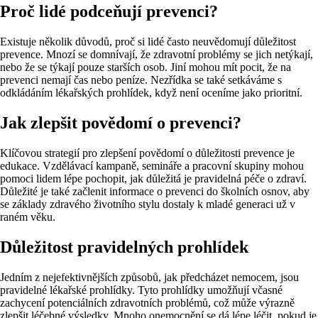
Proč lidé podceňují prevenci?
Existuje několik důvodů, proč si lidé často neuvědomují důležitost
prevence. Mnozí se domnívají, že zdravotní problémy se jich netýkají,
nebo že se týkají pouze starších osob. Jiní mohou mít pocit, že na
prevenci nemají čas nebo peníze. Nezřídka se také setkáváme s
odkládáním lékařských prohlídek, když není oceníme jako prioritní.
Jak zlepšit povědomí o prevenci?
Klíčovou strategií pro zlepšení povědomí o důležitosti prevence je
edukace. Vzdělávací kampaně, semináře a pracovní skupiny mohou
pomoci lidem lépe pochopit, jak důležitá je pravidelná péče o zdraví.
Důležité je také začlenit informace o prevenci do školních osnov, aby
se základy zdravého životního stylu dostaly k mladé generaci už v
raném věku.
Důležitost pravidelných prohlídek
Jedním z nejefektivnějších způsobů, jak předcházet nemocem, jsou
pravidelné lékařské prohlídky. Tyto prohlídky umožňují včasné
zachycení potenciálních zdravotních problémů, což může výrazně
zlepšit léčebné výsledky. Mnoho onemocnění se dá lépe léčit, pokud je