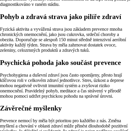
diagnostikováno v raném stádiu.
Pohyb a zdravá strava jako pilíře zdraví
Fyzická aktivita a vyvážená strava jsou základem prevence mnoha
chronických onemocnění, jako jsou cukrovka, srdeční choroby a
obezita. Doporučuje se alespoň 150 minut středně intenzivní aeróbní
aktivity každý týden. Strava by měla zahrnovat dostatek ovoce,
zeleniny, celozrnných produktů a zdravých tuků.
Psychická pohoda jako součást prevence
Psychohygiena a duševní zdraví jsou často opomíjeny, přesto hrají
klíčovou roli v celkovém zdraví jednotlivce. Stres, úzkost a deprese
mohou negativně ovlivnit imunitní systém a zvyšovat riziko
onemocnění. Pravidelný pohyb, meditace a čas strávený v přírodě
mohou pomoci udržet psychickou pohodu na správné úrovni.
Závěrečné myšlenky
Prevence nemocí by měla být prioritou pro každého z nás. Změna
myšlení a chování v oblasti zdraví může přinést dlouhodobě pozitivní