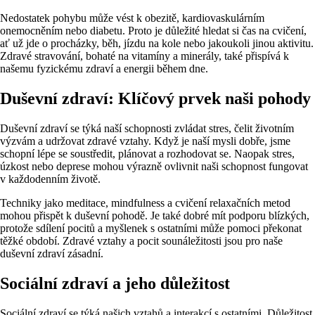
Nedostatek pohybu může vést k obezitě, kardiovaskulárním
onemocněním nebo diabetu. Proto je důležité hledat si čas na cvičení,
ať už jde o procházky, běh, jízdu na kole nebo jakoukoli jinou aktivitu.
Zdravé stravování, bohaté na vitamíny a minerály, také přispívá k
našemu fyzickému zdraví a energii během dne.
Duševní zdraví: Klíčový prvek naši pohody
Duševní zdraví se týká naší schopnosti zvládat stres, čelit životním
výzvám a udržovat zdravé vztahy. Když je naší mysli dobře, jsme
schopní lépe se soustředit, plánovat a rozhodovat se. Naopak stres,
úzkost nebo deprese mohou výrazně ovlivnit naši schopnost fungovat
v každodenním životě.
Techniky jako meditace, mindfulness a cvičení relaxačních metod
mohou přispět k duševní pohodě. Je také dobré mít podporu blízkých,
protože sdílení pocitů a myšlenek s ostatními může pomoci překonat
těžké období. Zdravé vztahy a pocit sounáležitosti jsou pro naše
duševní zdraví zásadní.
Sociální zdraví a jeho důležitost
Sociální zdraví se týká našich vztahů a interakcí s ostatními. Důležitost