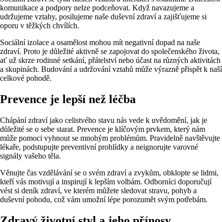
komunikace a podpory nelze podceňovat. Když navazujeme a
udržujeme vztahy, posilujeme naše duševní zdraví a zajišťujeme si
oporu v těžkých chvílích.
Sociální izolace a osamělost mohou mít negativní dopad na naše
zdraví. Proto je důležité aktivně se zapojovat do společenského života,
ať už skrze rodinné setkání, přátelství nebo účast na různých aktivitách
a skupinách. Budování a udržování vztahů může výrazně přispět k naší
celkové pohodě.
Prevence je lepší než léčba
Chápání zdraví jako celistvého stavu nás vede k uvědomění, jak je
důležité se o sebe starat. Prevence je klíčovým prvkem, který nám
může pomoci vyhnout se mnohým problémům. Pravidelně navštěvujte
lékaře, podstupujte preventivní prohlídky a neignorujte varovné
signály vašeho těla.
Věnujte čas vzdělávání se o svém zdraví a zvykům, obklopte se lidmi,
kteří vás motivují a inspirují k lepším volbám. Odborníci doporučují
vést si deník zdraví, ve kterém můžete sledovat stravu, pohyb a
duševní pohodu, což vám umožní lépe porozumět svým potřebám.
Zdravý životní styl a jeho přínosy