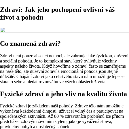
Zdraví: Jak jeho pochopení ovlivní váš
život a pohodu
Co znamená zdraví?
Zdraví není pouze absencí nemoci, ale zahrnuje také fyzickou, duševní
a sociální pohodu. Je to komplexní stav, který ovlivňuje všechny
aspekty našeho života. Když hovoříme o zdraví, často se zaměřujeme
na naše tělo, ale duševní zdraví a emocionální pohoda jsou stejně
důležité. Chápání zdraví jako celistvého stavu nám umožňuje lépe se
starat o sebe a hledat rovnováhu ve všech oblastech života.
Fyzické zdraví a jeho vliv na kvalitu života
Fyzické zdraví je základem naší pohody. Zdravé tělo nám umožňuje
vykonávat každodenní činnosti, užívat si volný čas a participovat na
společenských aktivitách. Áž 80 % zdravotních problémů lze přitom
předcházet zdravým životním stylem, jako je vyvážená strava,
pravidelný pohyb a dostatečný spánek.