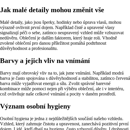
Jak malé detaily mohou změnit vše
Malé detaily, jako jsou šperky, hodinky nebo úprava vlasů, mohou
výrazně ovlivnit první dojem. Například čisté a upravené vlasy
signalizují péči o sebe, zatímco neupravený vzhled může vzbuzovat
nedůvěru. Oblečení je dalším faktorem, který hraje roli. Vhodně
zvolené oblečení pro danou příležitost pomáhá podtrhnout
důvěryhodnost a profesionalitu.
Barvy a jejich vliv na vnímání
Barvy mají obrovský vliv na to, jak jsme vnímáni. Například modrá
barva je často spojována s důvěryhodností a stabilitou, zatímco červená
barva může vyjadřovat energii a sílu. Zvolit správné barevné
kombinace může pomoci nejen při výběru oblečení, ale i v interiéru,
což ovlivňuje naše celkové vnímání a pocity v daném prostředí.
Význam osobní hygieny
Osobní hygiena je jedna z nejdůležitějších součástí našeho vzhledu.
Vzhled, který zahrnuje čistotu a upravenost, zanechává pozitivní první
dojem. Lidé, kteří dbají na hygienu, často vzbuzují důvěru. I drobnosti,