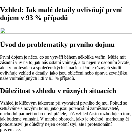
Vzhled: Jak malé detaily ovlivňují první
dojem v 93 % případů
Úvod do problematiky prvního dojmu
První dojem je něco, co se vytváří během několika vteřin. Může mít
zásadní vliv na to, jak nás ostatní vnímají, a to nejen v osobním životě,
ale i v profesních a společenských situacích. Podle různých studií
ovlivňuje vzhled a detaily, jako jsou oblečení nebo úprava zevnějšku,
naše vnímání jiných lidí v 93 % případů.
Důležitost vzhledu v různých situacích
Vzhled je klíčovým faktorem při vytváření prvního dojmu. Pokud se
setkáváme s novými lidmi, jako jsou potenciální zaměstnavatelé,
obchodní partneři nebo noví přátelé, náš vzhled často rozhoduje o tom,
jak budeme vnímáni. V mnoha oborech, jako je obchod, marketing či
pohostinství, je důležitý nejen osobní styl, ale i profesionální
prezentace.