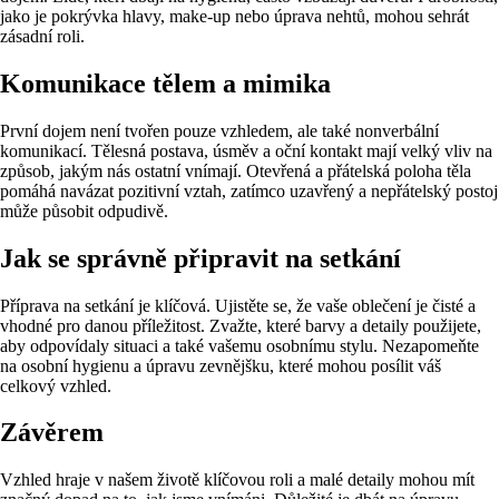
jako je pokrývka hlavy, make-up nebo úprava nehtů, mohou sehrát
zásadní roli.
Komunikace tělem a mimika
První dojem není tvořen pouze vzhledem, ale také nonverbální
komunikací. Tělesná postava, úsměv a oční kontakt mají velký vliv na
způsob, jakým nás ostatní vnímají. Otevřená a přátelská poloha těla
pomáhá navázat pozitivní vztah, zatímco uzavřený a nepřátelský postoj
může působit odpudivě.
Jak se správně připravit na setkání
Příprava na setkání je klíčová. Ujistěte se, že vaše oblečení je čisté a
vhodné pro danou příležitost. Zvažte, které barvy a detaily použijete,
aby odpovídaly situaci a také vašemu osobnímu stylu. Nezapomeňte
na osobní hygienu a úpravu zevnějšku, které mohou posílit váš
celkový vzhled.
Závěrem
Vzhled hraje v našem životě klíčovou roli a malé detaily mohou mít