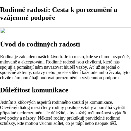
Rodinné radosti: Cesta k porozumění a
vzájemné podpoře
Úvod do rodinných radostí
Rodina je základem našich životů. Je to místo, kde se cítíme bezpečně,
milovaně a akceptováni. Rodinné radosti jsou chvílemi, které nás
spojují a pomáhají nám navazovat hlubší vazby. Ať už se jedná o
společné aktivity, oslavy nebo prosté sdílení každodenního života, tyto
chvíle nám pomáhají budovat porozumění a vzájemnou podporu.
Důležitost komunikace
Jedním z klíčových aspektů rodinného soužití je komunikace.
Otevřený dialog mezi členy rodiny posiluje vztahy a pomáhá vyřešit
případné nedorozumění. Je důležité, aby každý měl možnost vyjádřit
své pocity a názory. Některé rodiny praktikují pravidelné rodinné
schůzky, kde mohou všichni sdílet, co je trápí nebo naopak těší.