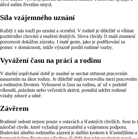
dává našim životům smysl.
Síla vzájemného uznání
Každý z nás touží po uznání a ocenění. V rodině je důležité si všímat
pozitivního chování a snažení druhých. Slova chvály či malá znamení
pozornosti dokážou zázraky. I malé gesto, jako je poděkování za
pomoc v domácnosti, může výrazně posílit rodinné vazby.
Vyvážení času na práci a rodinu
V dnešní uspěchané době je snadné se nechat strhnout pracovním
nasazením na úkor rodiny. Je důležité najít rovnováhu mezi pracovním
a rodinným životem. Vyhrazení si času na rodinu, ať už v podobě
víkendů, prázdnin nebo večerních aktivit, pomáhá udržet rodinné
vztahy zdravé a silné.
Závěrem
Rodinné radosti nejsou pouze o oslavách a šťastných chvílích. Jsou to i
náročné chvíle, které vyžadují porozumění a vzájemnou podporu.
Budování silného rodinného zázemí je dalším krokem k šťastnějšímu a