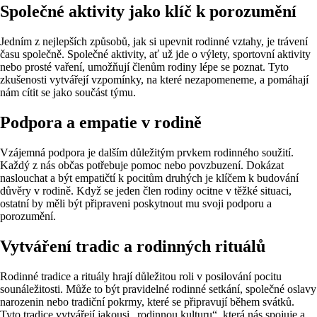
Společné aktivity jako klíč k porozumění
Jedním z nejlepších způsobů, jak si upevnit rodinné vztahy, je trávení
času společně. Společné aktivity, ať už jde o výlety, sportovní aktivity
nebo prosté vaření, umožňují členům rodiny lépe se poznat. Tyto
zkušenosti vytvářejí vzpomínky, na které nezapomeneme, a pomáhají
nám cítit se jako součást týmu.
Podpora a empatie v rodině
Vzájemná podpora je dalším důležitým prvkem rodinného soužití.
Každý z nás občas potřebuje pomoc nebo povzbuzení. Dokázat
naslouchat a být empatičtí k pocitům druhých je klíčem k budování
důvěry v rodině. Když se jeden člen rodiny ocitne v těžké situaci,
ostatní by měli být připraveni poskytnout mu svoji podporu a
porozumění.
Vytváření tradic a rodinných rituálů
Rodinné tradice a rituály hrají důležitou roli v posilování pocitu
sounáležitosti. Může to být pravidelné rodinné setkání, společné oslavy
narozenin nebo tradiční pokrmy, které se připravují během svátků.
Tyto tradice vytvářejí jakousi „rodinnou kulturu“, která nás spojuje a