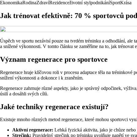
Ekonomika
Rodina
Zdraví
Rezidence
životní styl
podnikání
Sport
Krása
Jak trénovat efektivně: 70 % sportovců po
Úspěch ve sportu nezávisí pouze na tvrdém tréninku a odhodlání, ale
a snížené výkonnosti. V tomto článku se zaměříme na to, jak trénovat e
Význam regenerace pro sportovce
Regenerace hraje klíčovou roli v procesu adaptace těla na tréninkové p
snížení výkonnosti a dokonce i k zraněním.
Regenerace zahrnuje různé aspekty, jako je správný odpočinek, výživa
úsilí a dosáhli svých cílů.
Jaké techniky regenerace existují?
Existuje mnoho různých metod regenerace, které mohou sportovci využí
Aktivní regenerace:
Lehká fyzická aktivita, jako je chůze nebo 
Strečink:
Pravidelný strečink po tréninku uvolňuje napětí ve sval