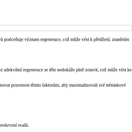
ců podceňuje význam regenerace, což může vést k přetížení, zraněním
ez adekvátní regenerace se tělo nedokáže plně zotavit, což může vést ke
ěnovat pozornost těmto faktorům, aby maximalizovali své tréninkové
prokrvení svalů.