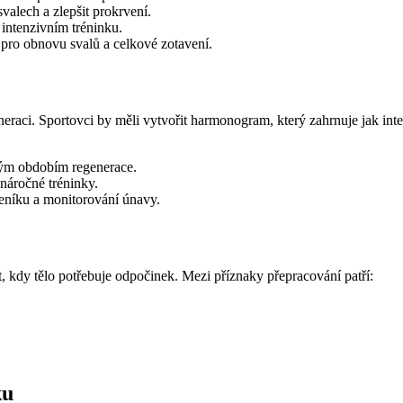
alech a zlepšit prokrvení.
intenzivním tréninku.
 pro obnovu svalů a celkové zotavení.
neraci. Sportovci by měli vytvořit harmonogram, který zahrnuje jak int
ným obdobím regenerace.
náročné tréninky.
deníku a monitorování únavy.
, kdy tělo potřebuje odpočinek. Mezi příznaky přepracování patří:
ku