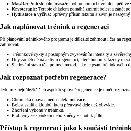
Masáže:
Profesionální masáže mohou pomoci uvolnit napětí ve sv
Kryoterapie:
Terapie chladem pomáhá zmírnit bolest a zánět po 
Hydratace a výživa:
Správný přísun tekutin a živin je nezbytný
Jak naplánovat trénink a regeneraci
Při plánování tréninkového programu je důležité zahrnout i čas na rege
zahrnovat:
Tréninkové cykly s postupným zvyšováním intenzity a závěreč
Dny zaměřené na aktivní regeneraci, které budou zařazeny mezi 
Sledování stavu těla pomocí metod, jako je psaní tréninkového 
Jak rozpoznat potřebu regenerace?
Jedním z nejdůležitějších aspektů správné regenerace je umět rozpoznat
Chronická únava a nedostatek motivace.
Bolest svalů a kloubů, která přetrvává déle než obvykle.
Zhoršení výkonu v tréninku.
Problémy se spánkem nebo změny v chuti k jídlu.
Přístup k regeneraci jako k součásti trénin