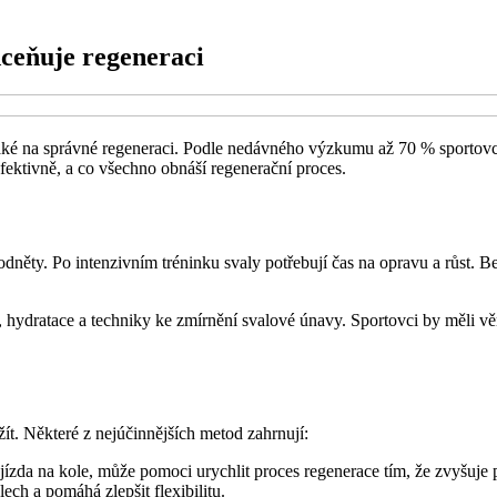
dceňuje regeneraci
 také na správné regeneraci. Podle nedávného výzkumu až 70 % sportov
fektivně, a co všechno obnáší regenerační proces.
odněty. Po intenzivním tréninku svaly potřebují čas na opravu a růst. B
, hydratace a techniky ke zmírnění svalové únavy. Sportovci by měli v
t. Některé z nejúčinnějších metod zahrnují:
jízda na kole, může pomoci urychlit proces regenerace tím, že zvyšuje 
ech a pomáhá zlepšit flexibilitu.