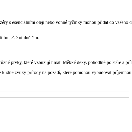
uzéry s esenciálními oleji nebo vonné tyčinky mohou přidat do vašeho 
 ho ještě útulnějším.
zné prvky, které vzbuzují hmat. Měkké deky, pohodlné polštáře a příro
te klidné zvuky přírody na pozadí, které pomohou vybudovat příjemnou