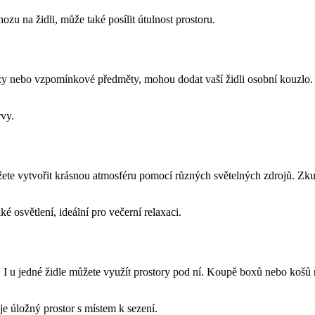
zu na židli, může také posílit útulnost prostoru.
razy nebo vzpomínkové předměty, mohou dodat vaší židli osobní kouzlo. 
rvy.
žete vytvořit krásnou atmosféru pomocí různých světelných zdrojů. Zkus
 osvětlení, ideální pro večerní relaxaci.
 I u jedné židle můžete využít prostory pod ní. Koupě boxů nebo košů 
e úložný prostor s místem k sezení.