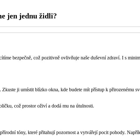
e jen jednu židli?
íme bezpečně, což pozitivně ovlivňuje naše duševní zdraví. I s minime
sto. Zkuste ji umístit blízko okna, kde budete mít přístup k přirozenému s
ličku, což prostor oživí a dodá mu na útulnosti.
é, přírodní tóny, které přitahují pozornost a vytvářejí pocit pohody. Na