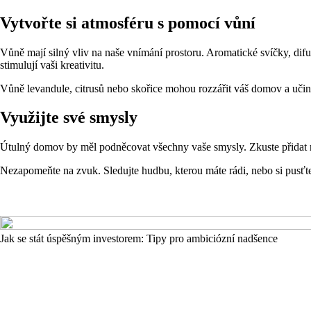
Vytvořte si atmosféru s pomocí vůní
Vůně mají silný vliv na naše vnímání prostoru. Aromatické svíčky, dif
stimulují vaši kreativitu.
Vůně levandule, citrusů nebo skořice mohou rozzářit váš domov a učinit
Využijte své smysly
Útulný domov by měl podněcovat všechny vaše smysly. Zkuste přidat rů
Nezapomeňte na zvuk. Sledujte hudbu, kterou máte rádi, nebo si pusť
Jak se stát úspěšným investorem: Tipy pro ambiciózní nadšence