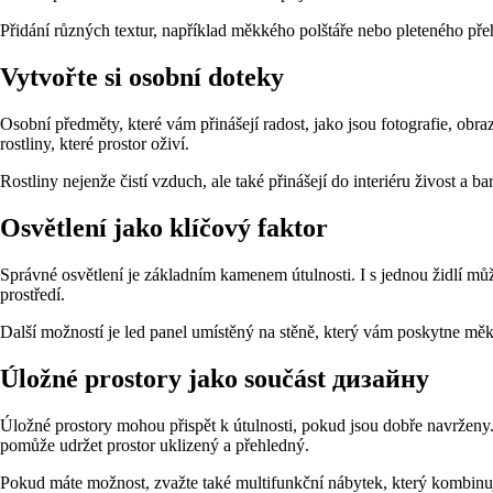
Přidání různých textur, například měkkého polštáře nebo pleteného přeho
Vytvořte si osobní doteky
Osobní předměty, které vám přinášejí radost, jako jsou fotografie, ob
rostliny, které prostor oživí.
Rostliny nejenže čistí vzduch, ale také přinášejí do interiéru živost a ba
Osvětlení jako klíčový faktor
Správné osvětlení je základním kamenem útulnosti. I s jednou židlí mů
prostředí.
Další možností je led panel umístěný na stěně, který vám poskytne měkké
Úložné prostory jako součást дизайну
Úložné prostory mohou přispět k útulnosti, pokud jsou dobře navrženy.
pomůže udržet prostor uklizený a přehledný.
Pokud máte možnost, zvažte také multifunkční nábytek, který kombinuj