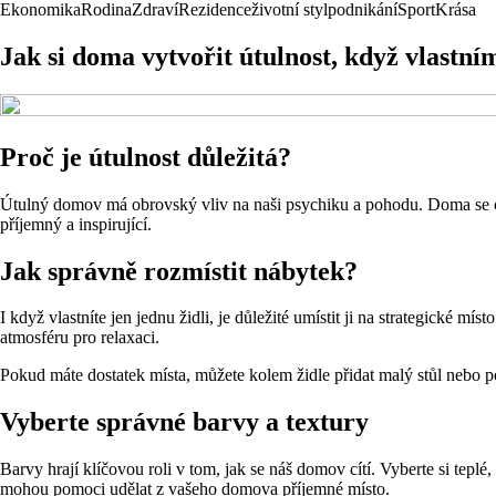
Ekonomika
Rodina
Zdraví
Rezidence
životní styl
podnikání
Sport
Krása
Jak si doma vytvořit útulnost, když vlastním
Proč je útulnost důležitá?
Útulný domov má obrovský vliv na naši psychiku a pohodu. Doma se cít
příjemný a inspirující.
Jak správně rozmístit nábytek?
I když vlastníte jen jednu židli, je důležité umístit ji na strategické mí
atmosféru pro relaxaci.
Pokud máte dostatek místa, můžete kolem židle přidat malý stůl nebo po
Vyberte správné barvy a textury
Barvy hrají klíčovou roli v tom, jak se náš domov cítí. Vyberte si tepl
mohou pomoci udělat z vašeho domova příjemné místo.